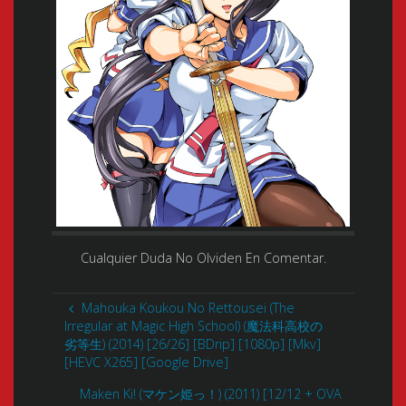
Cualquier Duda No Olviden En Comentar.
Mahouka Koukou No Rettousei (The
Irregular at Magic High School) (魔法科高校の
劣等生) (2014) [26/26] [BDrip] [1080p] [Mkv]
[HEVC X265] [Google Drive]
Maken Ki! (マケン姫っ！) (2011) [12/12 + OVA