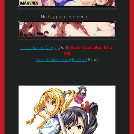
No hay por el momento…..
Links Maken Mega
(Ouo)
(Solo Capitulos 01 al
03)
Links Maken Google Drive
(Ouo)