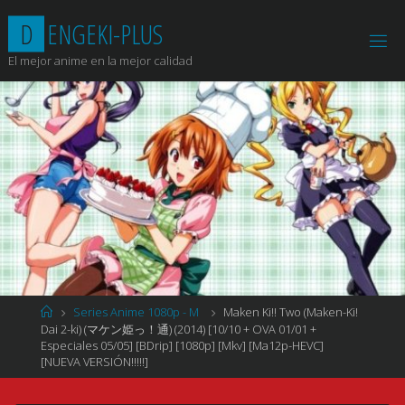
Saltar
D
E
N
G
E
K
I
-
P
L
U
S
al
contenido
El mejor anime en la mejor calidad
Página
Series Anime 1080p - M
Maken Ki!! Two (Maken-Ki!
de
Dai 2-ki) (マケン姫っ！通) (2014) [10/10 + OVA 01/01 +
Inicio
Especiales 05/05] [BDrip] [1080p] [Mkv] [Ma12p-HEVC]
[NUEVA VERSIÓN!!!!!]