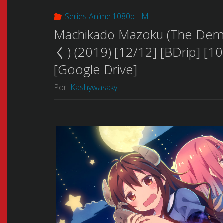
Series Anime 1080p - M
Machikado Mazoku (The D
く) (2019) [12/12] [BDrip] [1
[Google Drive]
Por
Kashywasaky