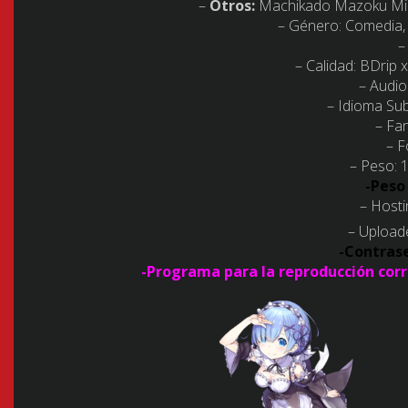
–
Otros:
Machikado Mazoku Min
– Género:
Comedia,
–
– Calidad:
BDrip x
– Audio
– Idioma Subt
– Fa
– F
– Peso: 1
-Peso
– Hosti
– Upload
-Contras
-Programa para la reproducción corr