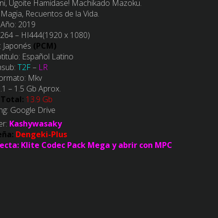
i, Ugoite Hamidase! Machikado Mazoku.
 Magia
,
Recuentos de la Vida.
 Año:
2019
264 – HI444(1920 x 1080)
:
Japonés
(PCM)
itulo:
Español Latino
nsub:
T2F
–
LR
ormato:
Mkv
.1 – 1.5
Gb Aprox.
 Total:
13.9 Gb
ng:
Google Drive
er:
Kashywasaky
eña:
Dengeki-Plus
ecta: Klite Codec Pack Mega y abrir con MPC