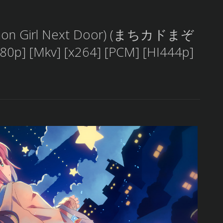
emon Girl Next Door) (まちカドまぞ
080p] [Mkv] [x264] [PCM] [HI444p]