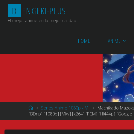
Saltar
D
E
N
G
E
K
I
-
P
L
U
S
al
contenido
El mejor anime en la mejor calidad
HOME
ANIME
Página
Series Anime 1080p - M
Machikado Mazoku
de
[BDrip] [1080p] [Mkv] [x264] [PCM] [HI444p] [Google 
Inicio