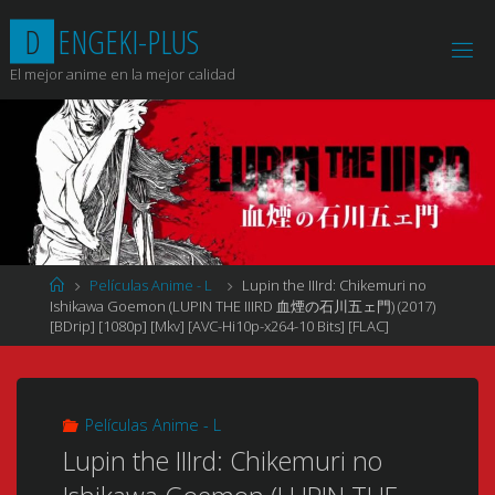
Saltar
D
E
N
G
E
K
I
-
P
L
U
S
al
contenido
El mejor anime en la mejor calidad
Página
Películas Anime - L
Lupin the IIIrd: Chikemuri no
de
Ishikawa Goemon (LUPIN THE IIIRD 血煙の石川五ェ門) (2017)
Inicio
[BDrip] [1080p] [Mkv] [AVC-Hi10p-x264-10 Bits] [FLAC]
Películas Anime - L
Lupin the IIIrd: Chikemuri no