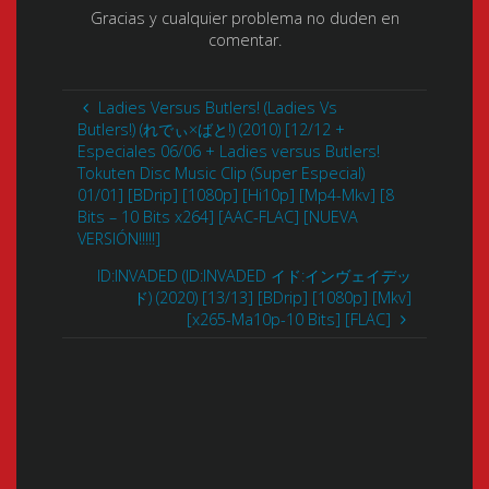
Gracias y cualquier problema no duden en
comentar.
Ladies Versus Butlers! (Ladies Vs
Butlers!) (れでぃ×ばと!) (2010) [12/12 +
Especiales 06/06 + Ladies versus Butlers!
Tokuten Disc Music Clip (Super Especial)
01/01] [BDrip] [1080p] [Hi10p] [Mp4-Mkv] [8
Bits – 10 Bits x264] [AAC-FLAC] [NUEVA
VERSIÓN!!!!!]
ID:INVADED (ID:INVADED イド:インヴェイデッ
ド) (2020) [13/13] [BDrip] [1080p] [Mkv]
[x265-Ma10p-10 Bits] [FLAC]