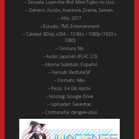
– Secuela: Lupin the IIIrd: Mine Fujiko no Uso.
– Género:
Acción, Aventura, Drama, Seinen.
– Año:
2017
– Estudio:
TMS Entertainment
– Calidad:
BDrip x264 – 10 Bits / 1080p (1920 x
1080)
– Censura: No
– Audio:
Japonés (FLAC 2.0)
– Idioma Subtitulo:
Español
– Fansub: RedLineSP
– Formato:
Mkv
– Peso:
3.4 Gb Aprox.
– Hosting:
Google Drive
– Uploader:
Sanedrac
– Contraseña: dengeki-plus