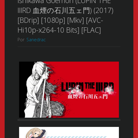
Ishikawa Goemon (LUPIN THE
IIIRD 血煙の石川五ェ門) (2017)
[BDrip] [1080p] [Mkv] [AVC-
Hi10p-x264-10 Bits] [FLAC]
Por
Sanedrac