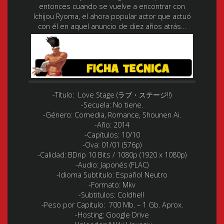
entonces cuando se vuelve a encontrar con
Ichijou Ryoma, el ahora popular actor que actuó
con él en aquel anuncio de diez años atrás…
-Título:
Love Stage (ラブ・ステージ!!)
-Secuela:
No tiene.
-Género:
Comedia, Romance, Shounen Ai.
-Año:
2014
-Capítulos:
10/10
-Ova:
01/01 (576p)
-Calidad:
BDrip 10 Bits / 1080p (1920 x 1080p)
-Audio:
Japonés (FLAC)
-Idioma Subtitulo:
Español Neutro
-Formato:
Mkv
-Subtitulos:
Coldhell
-Peso por Capitulo:
700 Mb. – 1 Gb. Aprox.
-Hosting:
Google Drive