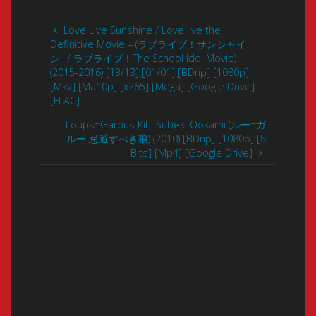
Love Live Sunshine / Love live the
Definitive Movie – (ラブライブ！サンシャイ
ン!! / ラブライブ！The School Idol Movie)
(2015-2016) [13/13] [01/01] [BDrip] [1080p]
[Mkv] [Ma10p] [x265] [Mega] [Google Drive]
[FLAC]
Loups=Garous Kihi Subeki Ookami (ルー=ガ
ルー 忌避すべき狼) (2010) [BDrip] [1080p] [8
Bits] [Mp4] [Google Drive]