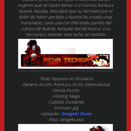
mujeres que se hacen llamar a sí mismas Kurikura
Ayame. Kasuke, descubre que su hermano por el
dolor de haber perdido a Ayame ha creado unas
marionetas, cada una con diferentes partes del
cuerpo de Ayame, Kansuke decide buscar a su
hermano y detener esta lucha sin sentido.
-Titulo: Kyousou no Simulacra
-Genero: Acción, Aventura, Ecchi, Sobrenatural,
Ciencia Ficción.
-Hosting: Mega
-Calidad: Excelente
-Formato: jpg
-Uploader:
Dengeki Team
-Pass: dengeki-plus