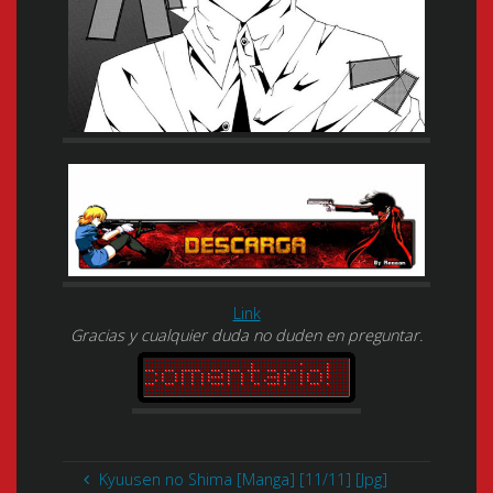
Link
Gracias y cualquier duda no duden en preguntar.
Kyuusen no Shima [Manga] [11/11] [Jpg]