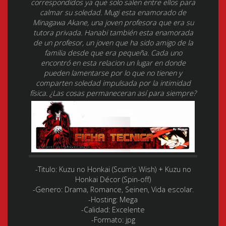
correspondidos ya que solo salen entre ellos para
calmar su soledad. Mugi esta enamorado de
Minagawa Akane, una joven profesora que era su
tutora privada. Hanabi también esta enamorada
de un profesor, un joven que ha sido amigo de la
familia desde que era pequeña. Cada uno
encontró en esta relacion un lugar en donde
pueden lamentarse por lo que no tienen y
comparten soledad impulsada por la intimidad
física. ¿Las cosas permaneceran así para siempre?
-Titulo:
Kuzu no Honkai (Scum’s Wish) + Kuzu no
Honkai Décor (Spin-off)
-Genero:
Drama, Romance, Seinen, Vida escolar.
-Hosting:
Mega
-Calidad:
Excelente
-Formato:
jpg