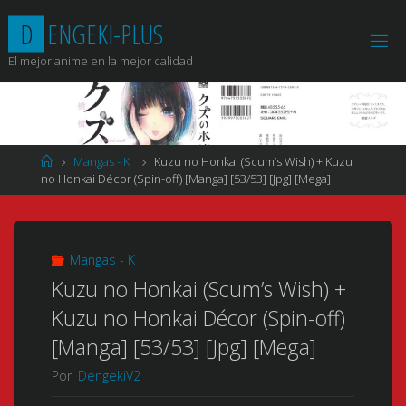
Saltar
D
E
N
G
E
K
I
-
P
L
U
S
al
contenido
El mejor anime en la mejor calidad
Página
Mangas - K
Kuzu no Honkai (Scum’s Wish) + Kuzu
de
no Honkai Décor (Spin-off) [Manga] [53/53] [Jpg] [Mega]
Inicio
Mangas - K
Kuzu no Honkai (Scum’s Wish) +
Kuzu no Honkai Décor (Spin-off)
[Manga] [53/53] [Jpg] [Mega]
Por
DengekiV2