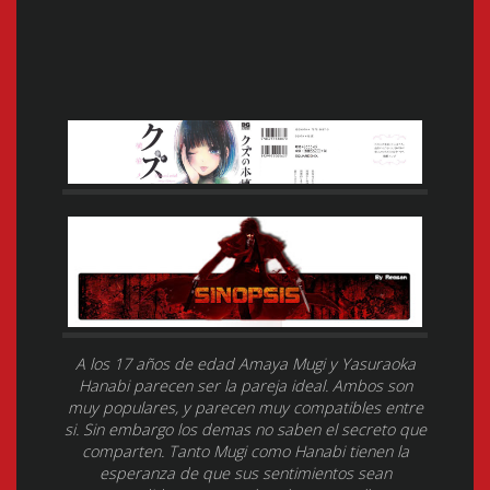
A los 17 años de edad Amaya Mugi y Yasuraoka
Hanabi parecen ser la pareja ideal. Ambos son
muy populares, y parecen muy compatibles entre
si. Sin embargo los demas no saben el secreto que
comparten. Tanto Mugi como Hanabi tienen la
esperanza de que sus sentimientos sean