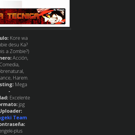
ulo:
Kore wa
bie desu Ka?
his a Zombie?)
nero:
Acción,
Comedia,
brenatural,
ance, Harem.
sting:
Mega
-
dad:
Excelente
ormato:
jpg
Uploader:
ngeki Team
ontraseña:
engeki-plus