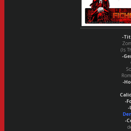
-Tit
Zom
(Is T
-Ge
So
Rom
-Ho
Cali
-F
-
De
-C
d