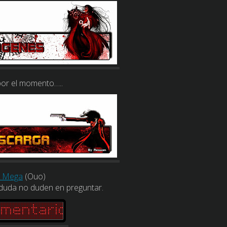
or el momento…..
k Mega
(Ouo)
 duda no duden en preguntar.