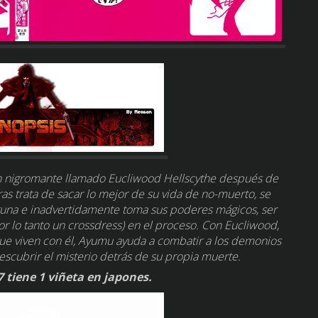
n nigromante llamado Eucliwood Hellscythe después de
as trata de sacar lo mejor de su vida de no-muerto, se
una e inadvertidamente toma sus poderes mágicos, ser
r lo tanto un crossdress) en el proceso. Con Eucliwood,
ue viven con él, Ayumu ayuda a combatir a los demonios
scubrir el misterio detrás de su propia muerte.
7 tiene 1 viñeta en japones.