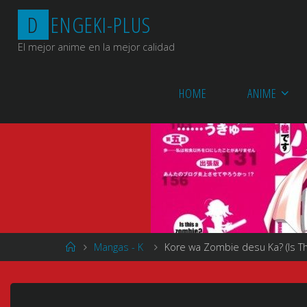
Saltar
D
E
N
G
E
K
I
-
P
L
U
S
al
contenido
El mejor anime en la mejor calidad
HOME
ANIME
Página
Mangas - K
Kore wa Zombie desu Ka? (Is Thi
de
Inicio