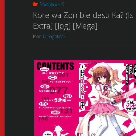
Mangas - K
Kore wa Zombie desu Ka? (Is 
Extra] [Jpg] [Mega]
Por
DengekiV2