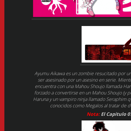
Ayumu Aikawa es un zombie resucitado por u
ser asesinado por un asesino en serie. Mientr
encuentra con una Mahou Shoujo llamada Har
forzado a convertirse en un Mahou Shoujo (y po
Haruna y un vampiro ninja llamado Seraphim q
conocidos como Megalos al tratar de de
Nota:
El Capitulo 0