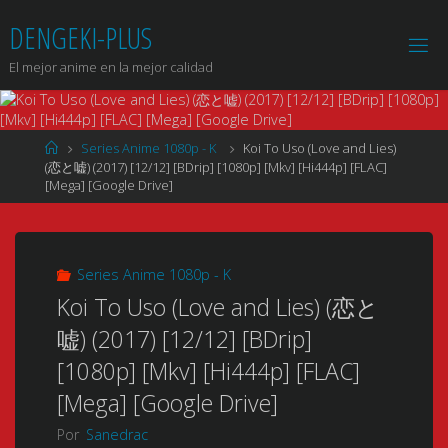
Saltar
DENGEKI-PLUS
al
contenido
El mejor anime en la mejor calidad
Página
Series Anime 1080p - K
Koi To Uso (Love and Lies)
de
(恋と嘘) (2017) [12/12] [BDrip] [1080p] [Mkv] [Hi444p] [FLAC]
Inicio
[Mega] [Google Drive]
Series Anime 1080p - K
Koi To Uso (Love and Lies) (恋と
嘘) (2017) [12/12] [BDrip]
[1080p] [Mkv] [Hi444p] [FLAC]
[Mega] [Google Drive]
Por
Sanedrac