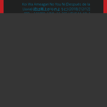
Koi Wa Ameagari No You Ni (Después de la
Lluvia) (恋は雨上がりのように) (2018) [12/12]
[BDrip] [1080p] [Mkv] [x265-HEVC-Ma10p]
[FLAC]
Buscar:
Buscar
©2026 Dengeki-plus