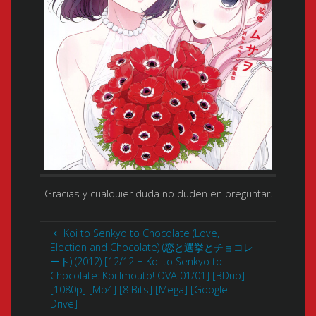
Gracias y cualquier duda no duden en preguntar.
Koi to Senkyo to Chocolate (Love,
Election and Chocolate) (恋と選挙とチョコレ
ート) (2012) [12/12 + Koi to Senkyo to
Chocolate: Koi Imouto! OVA 01/01] [BDrip]
[1080p] [Mp4] [8 Bits] [Mega] [Google
Drive]