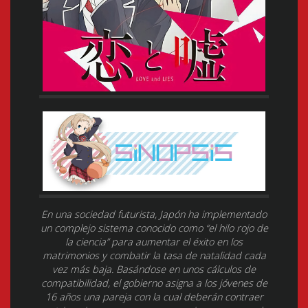
En una sociedad futurista, Japón ha implementado
un complejo sistema conocido como “el hilo rojo de
la ciencia” para aumentar el éxito en los
matrimonios y combatir la tasa de natalidad cada
vez más baja. Basándose en unos cálculos de
compatibilidad, el gobierno asigna a los jóvenes de
16 años una pareja con la cual deberán contraer