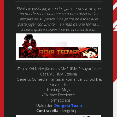
Shinta le gusta jugar con los gatos a pesar de que
no puede tener una mascota por causa de las
alergias de su padre. Una gatita en especial le
gusta jugar con Shinta … en más de una forma …
incluso quiere convertirse en la novia Shinta.
-Titulo:
Koi Neko (Koineko MASHIMA Etsuya) (Love
Cat MASHIMA Etsuya)
-Genero:
Comedia, Fantasía, Romance, School life,
Slice of life
-Hosting:
Mega
-Calidad:
Excelente
-Formato:
jpg
-Uploader:
Dengeki Team
-Contraseña
: dengeki-plus