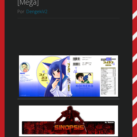
[Mega]
Por
DengekiV2