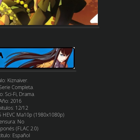
ulo: Kiznaiver.
 Serie Completa.
o:
Sci-Fi, Drama.
-Año:
2016
itulos:
12/12
5 HEVC Ma10p (1980x1080p)
ensura:
No
aponés (FLAC 2.0)
itulo:
Español