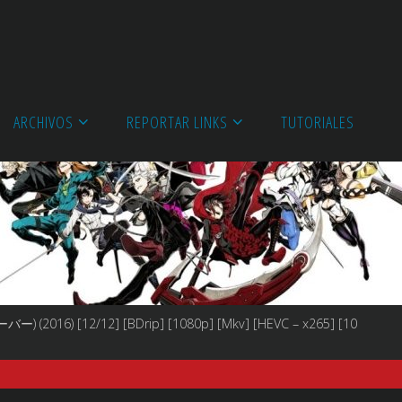
ARCHIVOS
REPORTAR LINKS
TUTORIALES
ー) (2016) [12/12] [BDrip] [1080p] [Mkv] [HEVC – x265] [10