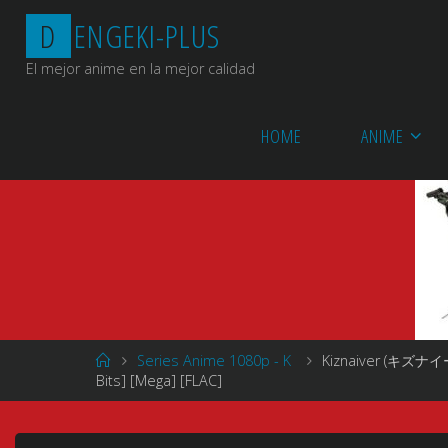
Saltar
D
E
N
G
E
K
I
-
P
L
U
S
al
contenido
El mejor anime en la mejor calidad
HOME
ANIME
Página
Series Anime 1080p - K
Kiznaiver (キズナイーバ
de
Bits] [Mega] [FLAC]
Inicio