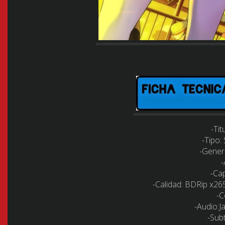
-Tit
-Tipo:
-Gener
-Cap
-Calidad:
BDRip x26
-C
-Audio:
J
-Subt