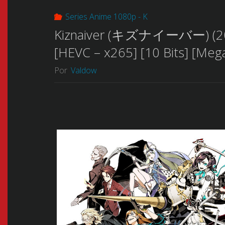
Series Anime 1080p - K
Kiznaiver (キズナイーバー) (2016
[HEVC – x265] [10 Bits] [Meg
Por
Valdow