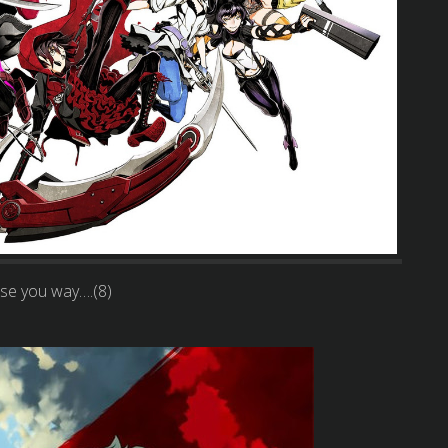
ose you way….(8)