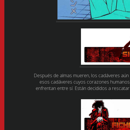
Después de almas mueren, los cadáveres aún 
esos cadáveres cuyos corazones humanos h
enfrentan entre sí. Están decididos a rescat