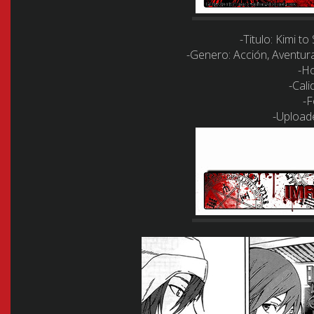
-Titulo:
Kimi to 
-Genero:
Acción, Aventura
-Ho
-Cali
-F
-Upload