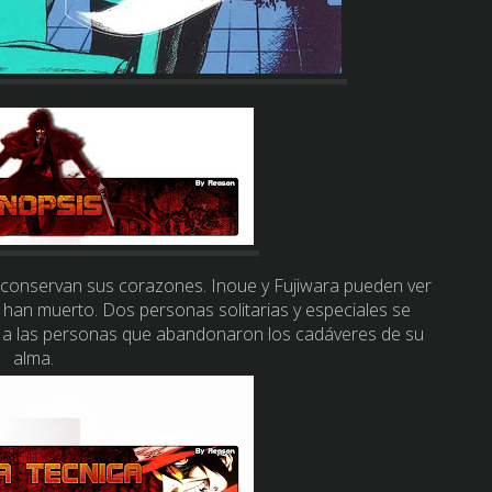
conservan sus corazones. Inoue y Fujiwara pueden ver
an muerto. Dos personas solitarias y especiales se
ar a las personas que abandonaron los cadáveres de su
alma.