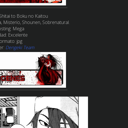
Shitai to Boku no Kaitou
, Misterio, Shounen, Sobrenatural.
sting:
Mega
dad:
Excelente
ormato:
jpg
er:
Dengeki Team