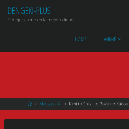
Saltar
DENGEKI-PLUS
al
contenido
El mejor anime en la mejor calidad
HOME
ANIME
Página
Mangas - K
Kimi to Shitai to Boku no Kaitou
de
Inicio