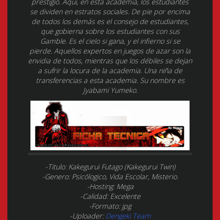
prestigio. Aquí, en esta academia, los estudiantes
se dividen en estratos sociales. De pie por encima
de todos los demás es el consejo de estudiantes,
que gobierna sobre los estudiantes con sus
Gamble. Es el cielo si gana, y el infierno si se
pierde. Aquellos expertos en juegos de azar son la
envidia de todos, mientras que los débiles se dejan
a sufrir la locura de la academia. Una niña de
transferencias a esta academia. Su nombre es
Jyabami Yumeko.
-Titulo: Kakegurui Futago (Kakegurui Twin)
-Genero: Psicólogico, Vida Escolar, Misterio.
-Hosting: Mega
-Calidad: Excelente
-Formato: jpg
-Uploader:
Dengeki Team