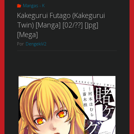
Mangas - K
Kakegurui Futago (Kakegurui
Twin) [Manga] [02/??] [Jpg]
[Mega]
Por
DengekiV2