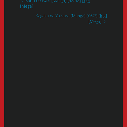
Kabu no Isaki [Manga] [48/48] [Jpg]
[Mega]
Kagaku na Yatsura [Manga] [05??] [Jpg]
[Mega]