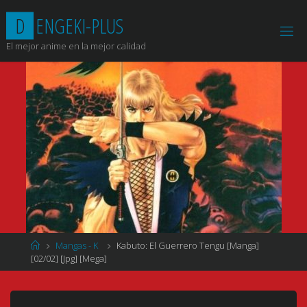
Saltar
D
E
N
G
E
K
I
-
P
L
U
S
al
contenido
El mejor anime en la mejor calidad
Página
Mangas - K
Kabuto: El Guerrero Tengu [Manga]
de
[02/02] [Jpg] [Mega]
Inicio