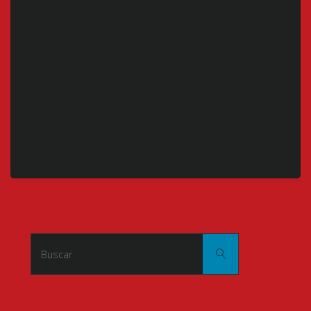
Buscar:
Buscar