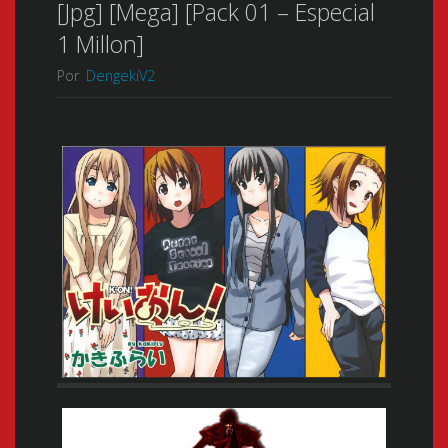
[Jpg] [Mega] [Pack 01 – Especial
1 Millon]
Por
DengekiV2