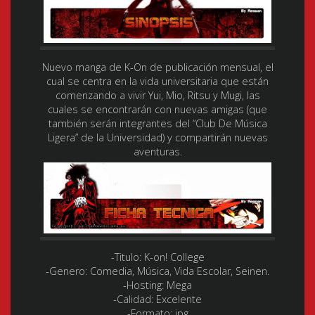
Nuevo manga de K-On de publicación mensual, el
cual se centra en la vida universitaria que están
comenzando a vivir Yui, Mio, Ritsu y Mugi, las
cuales se encontrarán con nuevas amigas (que
también serán integrantes del “Club De Música
Ligera” de la Universidad) y compartirán nuevas
aventuras.
-Titulo:
K-on! College
-Genero:
Comedia, Música, Vida Escolar, Seinen.
-Hosting:
Mega
-Calidad:
Excelente
-Formato:
jpg