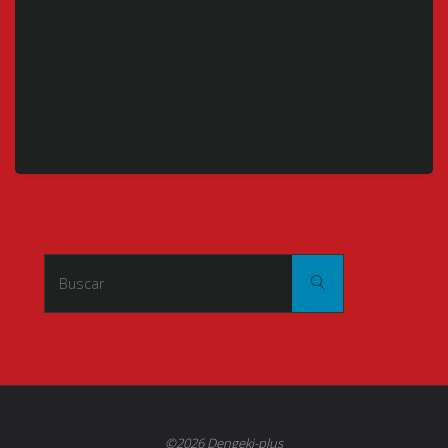
Buscar:
Buscar
©2026 Dengeki-plus