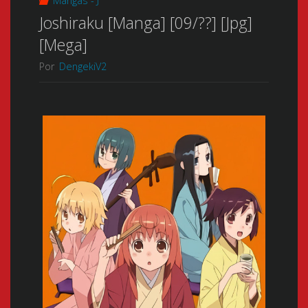
Mangas - J
Joshiraku [Manga] [09/??] [Jpg]
[Mega]
Por
DengekiV2