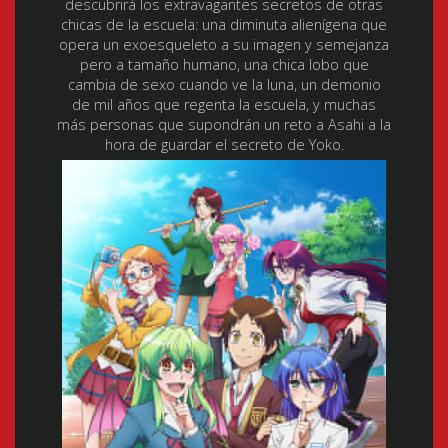
descubrirá los extravagantes secretos de otras
chicas de la escuela: una diminuta alienígena que
opera un exoesqueleto a su imagen y semejanza
pero a tamaño humano, una chica lobo que
cambia de sexo cuando ve la luna, un demonio
de mil años que regenta la escuela, y muchas
más personas que supondrán un reto a Asahi a la
hora de guardar el secreto de Yoko.