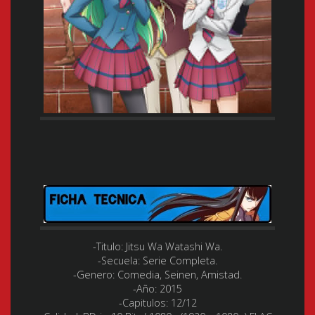
-Titulo: Jitsu Wa Watashi Wa.
-Secuela: Serie Completa.
-Genero: Comedia, Seinen, Amistad.
-Año: 2015
-Capitulos: 12/12