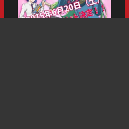
Cualquier Duda No Olviden En Comentar.
Itai no wa Iya nano de Bougyoryoku ni
Kyokufuri Shitai to Omoimasu (Bofuri)