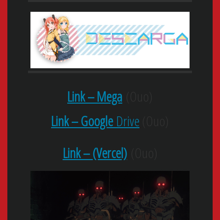
Link – Mega
(Ouo)
Link – Google
Drive
(Ouo)
Link – (Vercel)
(Ouo)