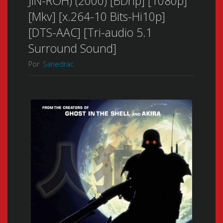
JIN-ROH) (2000) [BDrip] [1080p]
[Mkv] [x.264-10 Bits-Hi10p]
[DTS-AAC] [Tri-audio 5.1
Surround Sound]
Por
Sanedrac