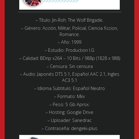
– Título: Jin-Roh: The Wolf Brigade.
– Género:
Acción, Militar, Policial, Ciencia ficcion,
Romance.
– Año:
1999
– Estudio:
Production I.G
– Calidad:
BDrip x264 – 10 Bits / 988p (1828 x 988)
– Censura: Sin censura
– Audio:
Japonés DTS 5.1, Español AAC 2.1, Ingles
AC3 5.1
– Idioma Subtitulo:
Español Neutro
– Formato:
Mkv
– Peso:
5 Gb Aprox.
– Hosting:
Google Drive
– Uploader:
Sanedrac
– Contraseña: dengeki-plus