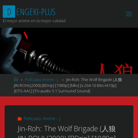
Saltar
D
E
N
G
E
K
I
-
P
L
U
S
al
contenido
El mejor anime en la mejor calidad
Página
Películas Anime - J
Jin-Roh: The Wolf Brigade (人狼
de
JIN-ROH) (2000) [BDrip] [1080p] [Mkv] [x.264-10 Bits-Hi10p]
Inicio
[DTS-AAC] [Tri-audio 5.1 Surround Sound]
Películas Anime - J
Jin-Roh: The Wolf Brigade (人狼