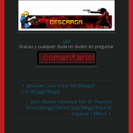
Link
Gracias y cualquier duda no duden en preguntar.
Jigokuren: Love in the Hell [Manga]
[18/18] [Jpg] [Mega]
JoJo’s Bizarre Adventure Part 01: Phantom
Blood [Manga] [44/44] [Jpg] [Mega] [Pack 01
– Especial 1 Millon]