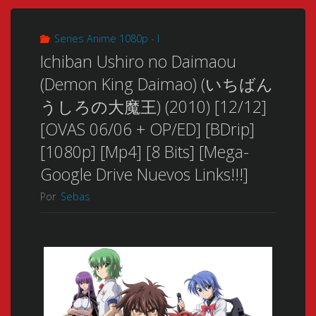
Series Anime 1080p - I
Ichiban Ushiro no Daimaou
(Demon King Daimao) (いちばん
うしろの大魔王) (2010) [12/12]
[OVAS 06/06 + OP/ED] [BDrip]
[1080p] [Mp4] [8 Bits] [Mega-
Google Drive Nuevos Links!!!]
Por
Sebas