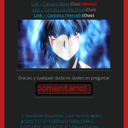
Link – Carpeta Mega
(Ouo)
(Murio)
Link – Carpeta Google Drive
(Ouo)
Link – Carpeta (Vercel)
(Ouo)
Gracias y cualquier duda no duden en preguntar.
Inuyashiki (Inuyashiki: Last Hero) (いぬやし
き) (2017) [11/11] [BDrip] [1080p] [Mkv]
[x265-HEVC-Ma10p] [FLAC] [Mega/Google