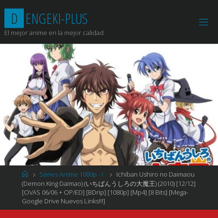
Saltar
D
E
N
G
E
K
I
-
P
L
U
S
al
contenido
El mejor anime en la mejor calidad
Página
Series Anime 1080p - I
Ichiban Ushiro no Daimaou
de
(Demon King Daimao) (いちばんうしろの大魔王) (2010) [12/12]
Inicio
[OVAS 06/06 + OP/ED] [BDrip] [1080p] [Mp4] [8 Bits] [Mega-
Google Drive Nuevos Links!!!]