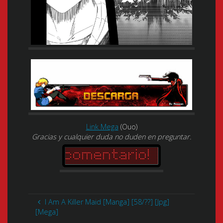
Link Mega
(Ouo)
Gracias y cualquier duda no duden en preguntar.
I Am A Killer Maid [Manga] [58/??] [Jpg]
[Mega]