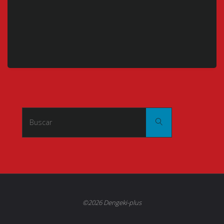
Buscar:
Buscar
©2026 Dengeki-plus