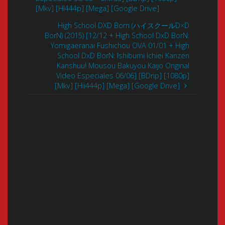
[Mkv] [HI444p] [Mega] [Google Drive]
High School DXD Born (ハイスクールD×D
BorN) (2015) [12/12 + High School DxD BorN:
Yomigaeranai Fushichou OVA 01/01 + High
School DxD BorN: Ishibumi Ichiei Kanzen
Kanshuu! Mousou Bakuyou Kaijo Original
Video Especiales 06/06] [BDrip] [1080p]
[Mkv] [Hii444p] [Mega] [Google Drive]