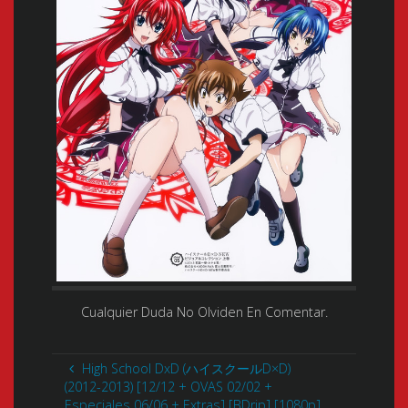
Cualquier Duda No Olviden En Comentar.
High School DxD (ハイスクールD×D)
(2012-2013) [12/12 + OVAS 02/02 +
Especiales 06/06 + Extras] [BDrip] [1080p]