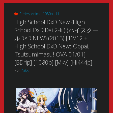
Series Anime 1080p - H
High School DxD New (High
School DxD Dai 2-ki) (ハイスクー
ルD×D NEW) (2013) [12/12 +
High School DxD New: Oppai,
Tsutsumimasu! OVA 01/01]
[BDrip] [1080p] [Mkv] [Hi444p]
Por
Nikki