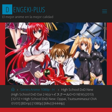
Saltar
D
E
N
G
E
K
I
-
P
L
U
S
al
contenido
El mejor anime en la mejor calidad
Página
Series Anime 1080p - H
High School DxD New
de
(High School DxD Dai 2-ki) (ハイスクールD×D NEW) (2013)
Inicio
[12/12 + High School DxD New: Oppai, Tsutsumimasu! OVA
01/01] [BDrip] [1080p] [Mkv] [Hi444p]