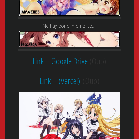
No hay por el momento….
Link – Google Drive
(Ouo)
Link – (Vercel)
(Ouo)