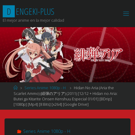
Saltar
D
E
N
G
E
K
I
-
P
L
U
S
al
contenido
El mejor anime en la mejor calidad
Página
Series Anime 1080p - H
Hidan No Aria (Aria the
de
Scarlet Ammo) (緋弾のアリア) (2011) [12/12 + Hidan no Aria:
Inicio
Butei ga Kitarite Onsen Kenshuu Especial 01/01] [BDrip]
[1080p] [Mp4] [8 Bits] [x264] [Google Drive]
Series Anime 1080p - H