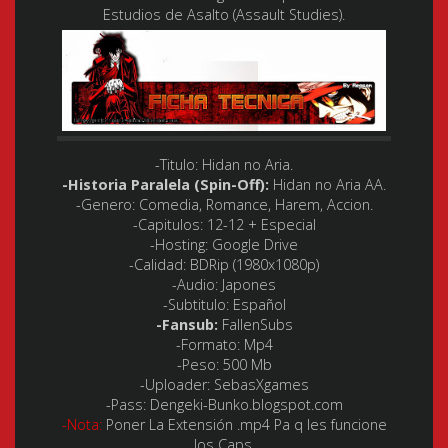
Estudios de Asalto (Assault Studies).
-Titulo:
Hidan no Aria.
-Historia Paralela (Spin-Off):
Hidan no Aria AA.
-Genero:
Comedia, Romance, Harem, Accion.
-Capitulos:
12-12 + Especial
-Hosting:
Google Drive
-Calidad:
BDRip (1980x1080p)
-Audio:
Japones
-Subtitulo:
Español
-Fansub:
FallenSubs
-Formato:
Mp4
-Peso:
500 Mb
-Uploader:
SebasXgames
-Pass:
Dengeki-Bunko.blogspot.com
-Nota:
Poner La Extensión .mp4 Pa q les funcione
los Caps.