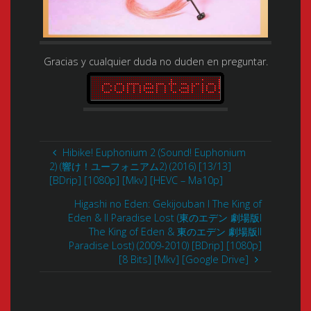
Gracias y cualquier duda no duden en preguntar.
Hibike! Euphonium 2 (Sound! Euphonium
2) (響け！ユーフォニアム2) (2016) [13/13]
[BDrip] [1080p] [Mkv] [HEVC – Ma10p]
Higashi no Eden: Gekijouban I The King of
Eden & II Paradise Lost (東のエデン 劇場版I
The King of Eden & 東のエデン 劇場版II
Paradise Lost) (2009-2010) [BDrip] [1080p]
[8 Bits] [Mkv] [Google Drive]