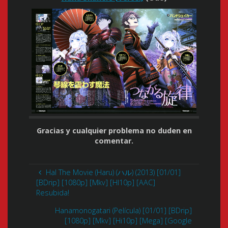
Gracias y cualquier problema no duden en
comentar.
Hal The Movie (Haru) (ハル) (2013) [01/01]
[BDrip] [1080p] [Mkv] [HI10p] [AAC]
Resubida!
Hanamonogatari (Película) [01/01] [BDrip]
[1080p] [Mkv] [Hi10p] [Mega] [Google