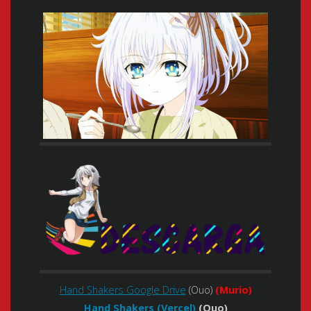
Hand Shakers Google Drive
(Ouo)
(Murio)
Hand Shakers (Vercel)
(Ouo)