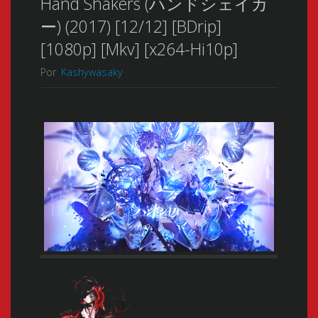
Hand Shakers (ハンドシェイカ
ー) (2017) [12/12] [BDrip]
[1080p] [Mkv] [x264-Hi10p]
Por
Kashywasaky