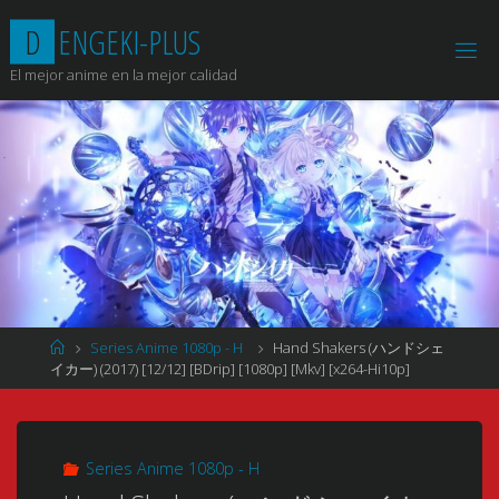
Saltar
D
E
N
G
E
K
I
-
P
L
U
S
al
contenido
El mejor anime en la mejor calidad
Página
Series Anime 1080p - H
Hand Shakers (ハンドシェ
de
イカー) (2017) [12/12] [BDrip] [1080p] [Mkv] [x264-Hi10p]
Inicio
Series Anime 1080p - H