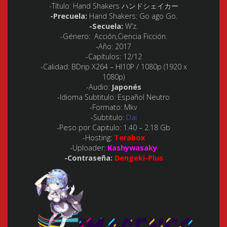
-Título:
Hand Shakers
ハンドシェイカー
-Precuela:
Hand Shakers: Go ago Go.
-Secuela:
W’z.
-Género:
Acción,Ciencia Ficción.
-Año:
2017
-Capítulos:
12/12
-Calidad:
BDrip X264 – HI10P / 1080p (1920 x
1080p)
-Audio:
Japonés
-Idioma Subtitulo:
Español Neutro
-Formato:
Mkv
-Subtitulo:
Dai
-Peso por Capitulo:
1.40 – 2.18 Gb
-Hosting:
Terabox
-Uploader:
Kashywasaky
-Contraseña:
Dengeki-Plus