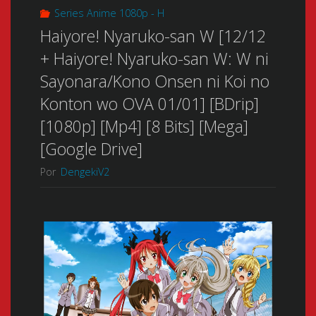
Series Anime 1080p - H
Haiyore! Nyaruko-san W [12/12
+ Haiyore! Nyaruko-san W: W ni
Sayonara/Kono Onsen ni Koi no
Konton wo OVA 01/01] [BDrip]
[1080p] [Mp4] [8 Bits] [Mega]
[Google Drive]
Por
DengekiV2