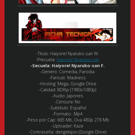
-Titulo:
Haiyore! Nyaruko-san W.
-Precuela:
Haiyore! Nyaruko-san
-Secuela: Haiyore! Nyaruko-san F.
-Genero:
Comedia, Parodia.
-Fansub: Madness
-Hosting:
Mega, Google Drive
-Calidad:
BDRip (1980x1080p)
-Audio:
Japones
-Censura
: No
-Subtitulo:
Español
-Formato:
.Mp4
-Peso por Cap: 665 Mb, Ova 480p 276 Mb
-Uploader: Kaze
-Contraseña: dengekipoi (Google Drive)