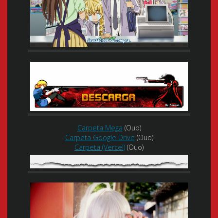
Carpeta Mega
(Ouo)
Carpeta Google Drive
(Ouo)
Carpeta (Vercel)
(Ouo)