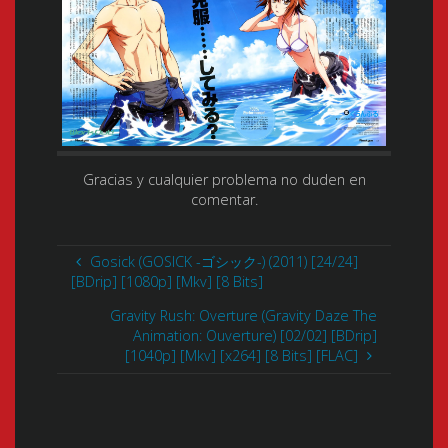
Gracias y cualquier problema no duden en
comentar.
Gosick (GOSICK -ゴシック-) (2011) [24/24]
[BDrip] [1080p] [Mkv] [8 Bits]
Gravity Rush: Overture (Gravity Daze The
Animation: Ouverture) [02/02] [BDrip]
[1040p] [Mkv] [x264] [8 Bits] [FLAC]