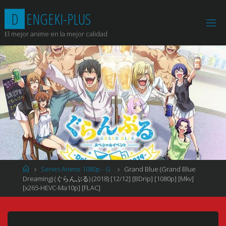
Saltar
D
E
N
G
E
K
I
-
P
L
U
S
al
contenido
El mejor anime en la mejor calidad
Página
Series Anime 1080p - G
Grand Blue (Grand Blue
de
Dreaming) (ぐらんぶる) (2018) [12/12] [BDrip] [1080p] [Mkv]
Inicio
[x265-HEVC-Ma10p] [FLAC]