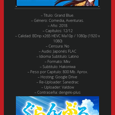
– Título: Grand Blue.
– Género: Comedia, Aventuras.
– Año:
2018
– Capítulos:
12/12
– Calidad:
BDrip x265 HEVC Ma10p / 1080p (1920 x
1080)
– Censura: No
– Audio:
Japonés FLAC
– Idioma Subtitulo:
Latino
– Formato:
Mkv
– Subtitulo: Hakoniwa
– Peso por Capitulo: 8
00 Mb. Aprox.
– Hosting:
Google Drive
– Re-Uploader:
Sanedrac
– Uploader:
Valdow
– Contraseña: dengeki-plus