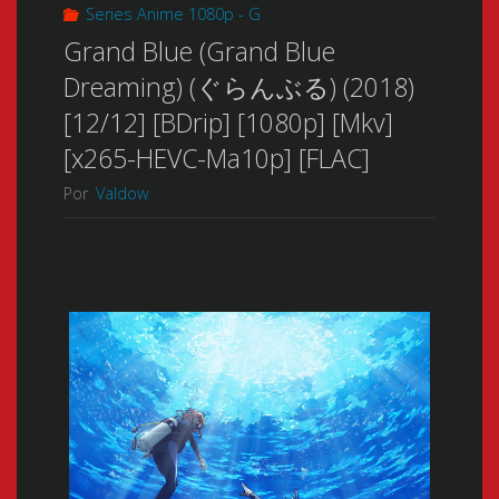
Series Anime 1080p - G
Grand Blue (Grand Blue
Dreaming) (ぐらんぶる) (2018)
[12/12] [BDrip] [1080p] [Mkv]
[x265-HEVC-Ma10p] [FLAC]
Por
Valdow