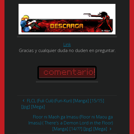
Link
Gracias y cualquier duda no duden en preguntar.
FLCL (Fuli Culi) (Furi-Kuri) [Manga] [15/15]
[Jpg] [Mega]
Floor ni Maoh ga Imasu (Floor ni Maou ga
Imasu) ( There’s a Demon Lord in the Floor)
[Manga] [14/??] [Jpg] [Mega]