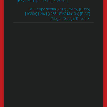
[HEVC-Ma10p-10 Bits] [FLAC 5.1]
FATE / Apocrypha (2017) [25/25] [BDrip]
[1080p] [Mkv] [x265-HEVC-Ma10p] [FLAC]
[Mega] [Google Drive]