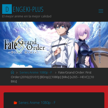
Saltar
D
E
N
G
E
K
I
-
P
L
U
S
al
contenido
El mejor anime en la mejor calidad
Página
Series Anime 1080p - F
Fate/Grand Order: First
de
Order (2016) [01/01] [BDrip] [1080p] [Mkv] [x265 – HEVC] [10
Inicio
Bits]
Series Anime 1080p - F