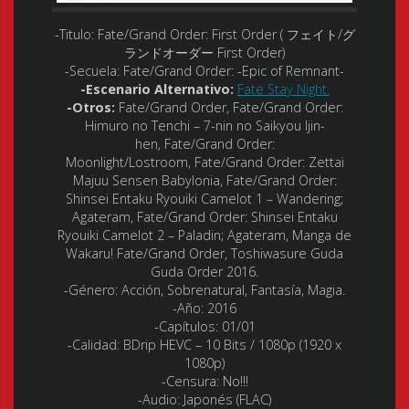
-Titulo:
Fate/Grand Order: First Order ( フェイト/グ
ランドオーダー First Order)
-Secuela:
Fate/Grand Order: -Epic of Remnant-
-Escenario Alternativo:
Fate Stay Night.
-Otros:
Fate/Grand Order, Fate/Grand Order:
Himuro no Tenchi – 7-nin no Saikyou Ijin-
hen, Fate/Grand Order:
Moonlight/Lostroom, Fate/Grand Order: Zettai
Majuu Sensen Babylonia, Fate/Grand Order:
Shinsei Entaku Ryouiki Camelot 1 – Wandering;
Agateram, Fate/Grand Order: Shinsei Entaku
Ryouiki Camelot 2 – Paladin; Agateram, Manga de
Wakaru! Fate/Grand Order, Toshiwasure Guda
Guda Order 2016.
-Género:
Acción, Sobrenatural, Fantasía, Magia.
-Año:
2016
-Capítulos: 0
1/01
-Calidad:
BDrip HEVC – 10 Bits / 1080p (1920 x
1080p)
-Censura: No!!!
-Audio: Japonés (FLAC)