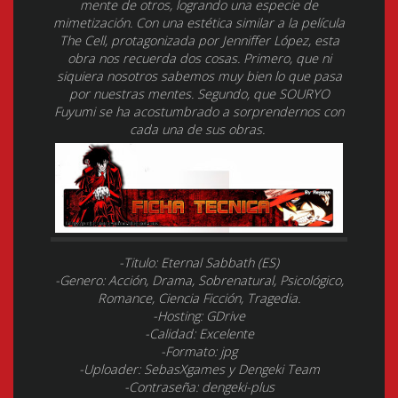
mente de otros, logrando una especie de
mimetización. Con una estética similar a la película
The Cell, protagonizada por Jenniffer López, esta
obra nos recuerda dos cosas. Primero, que ni
siquiera nosotros sabemos muy bien lo que pasa
por nuestras mentes. Segundo, que SOURYO
Fuyumi se ha acostumbrado a sorprendernos con
cada una de sus obras.
-Titulo: Eternal Sabbath (ES)
-Genero: Acción, Drama, Sobrenatural, Psicológico,
Romance, Ciencia Ficción, Tragedia.
-Hosting: GDrive
-Calidad: Excelente
-Formato: jpg
-Uploader: SebasXgames y Dengeki Team
-Contraseña: dengeki-plus