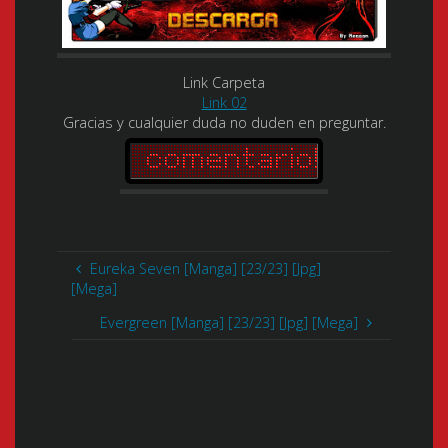
Link Carpeta
Link 02
Gracias y cualquier duda no duden en preguntar.
Eureka Seven [Manga] [23/23] [Jpg]
[Mega]
Evergreen [Manga] [23/23] [Jpg] [Mega]