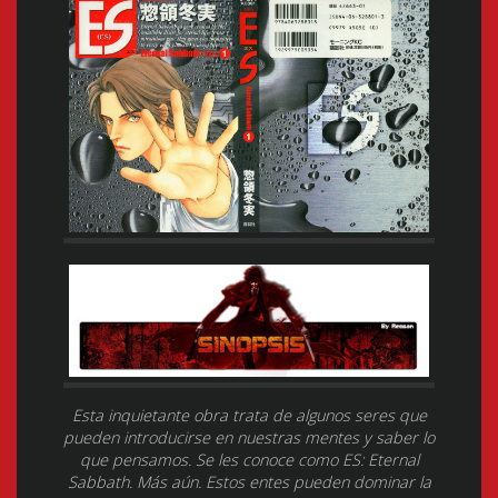
Esta inquietante obra trata de algunos seres que
pueden introducirse en nuestras mentes y saber lo
que pensamos. Se les conoce como ES: Eternal
Sabbath. Más aún. Estos entes pueden dominar la