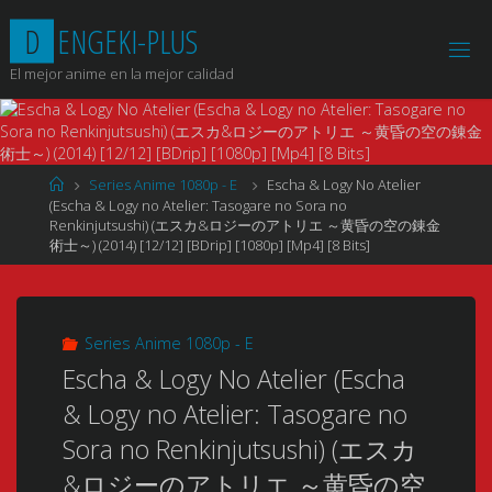
Saltar
D
E
N
G
E
K
I
-
P
L
U
S
al
contenido
El mejor anime en la mejor calidad
Página
Series Anime 1080p - E
Escha & Logy No Atelier
de
(Escha & Logy no Atelier: Tasogare no Sora no
Inicio
Renkinjutsushi) (エスカ&ロジーのアトリエ ～黄昏の空の錬金
術士～) (2014) [12/12] [BDrip] [1080p] [Mp4] [8 Bits]
Series Anime 1080p - E
Escha & Logy No Atelier (Escha
& Logy no Atelier: Tasogare no
Sora no Renkinjutsushi) (エスカ
&ロジーのアトリエ ～黄昏の空