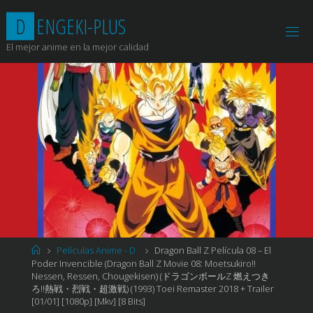
Saltar
D
E
N
G
E
K
I
-
P
L
U
S
al
contenido
El mejor anime en la mejor calidad
Página
Películas Anime - D
Dragon Ball Z Película 08 – El
de
Poder Invencible (Dragon Ball Z Movie 08: Moetsukiro!!
Inicio
Nessen, Ressen, Chougekisen) (ドラゴンボールZ 燃えつき
ろ!!熱戦・烈戦・超激戦) (1993) Toei Remaster 2018 + Trailer
[01/01] [1080p] [Mkv] [8 Bits]