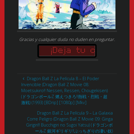
Gracias y cualquier duda no duden en preguntar.
Dragon Ball Z La Película 8 – El Poder
Invencible (Dragon Ball Z Movie 08:
Moetsukiro!! Nessen, Ressen, Chougekisen)
(ドラゴンボールZ 燃えつきろ!!熱戦・烈戦・超
激戦) (1993) [BDrip] [1080p] [Mkv]
Dragon Ball Z La Película 9 – La Galaxia
Corre Peligro (Dragon Ball Z Movie 09: Ginga
Girigiri!! Bucchigiri no Sugoi Yatsu) (ドラゴンボ
ールZ 銀河ギリギリ!!ぶっちぎりの凄い奴)