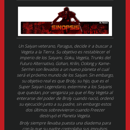
Un Saiyan veterano, Paragus, decide ir a buscar a
Vegeta a la Tierra. Su objetivo es restablecer el
imperio de los Saiyans. Goku, Vegeta, Trunks del
Futuro Alternativo, Gohan, Krilin, Oolong y Kame-
Sen’nin son llevados a un nuevo planeta el cual
será el próximo mundo de los Saiyan. Sin embargo,
su objetivo real es que Broly, su hijo, que es el
Super Saiyan Legendario, extermine a los Saiyans
que quedan, por venganza ya que el Rey Vegeta al
enterarse del poder de Broly cuando nació, ordenó
su ejecución junto a su padre, sin embargo estos
dos últimos sobrevivieron cuando Freezer
destruyó el Planeta Vegeta.
Broly siempre llevaba puesta una diadema para
con la que su padre controlaba sus impulsos,