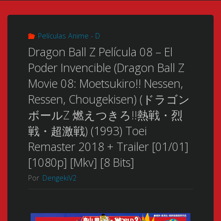
Películas Anime - D
Dragon Ball Z Película 08 – El
Poder Invencible (Dragon Ball Z
Movie 08: Moetsukiro!! Nessen,
Ressen, Chougekisen) (ドラゴン
ボールZ 燃えつきろ!!熱戦・烈
戦・超激戦) (1993) Toei
Remaster 2018 + Trailer [01/01]
[1080p] [Mkv] [8 Bits]
Por
DengekiV2