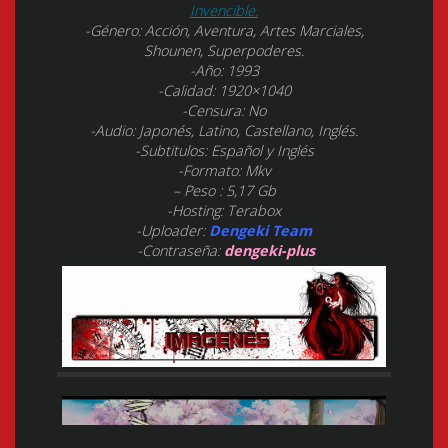
Invencible.
-Género: Acción, Aventura, Artes Marciales,
Shounen, Superpoderes.
-Año: 1993
-Calidad: 1920×1040
-Censura: No
-Audio: Japonés, Latino, Castellano, Inglés.
-Subtitulos: Español y Inglés
-Formato: Mkv
– Peso : 5,17 Gb
-Hosting: Terabox
-Uploader:
Dengeki Team
-Contraseña:
dengeki-plus