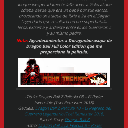
aunque inesperadamente falla al ver a Goku al que
odiaba desde que era un bebé por sus llantos,
provocando un ataque de furia e ira en el Saiyan
Legendario que resultaría en una superbatalla
feroz, extrema y ardiente entre él, los Guerreros Z
y su mismo padre.
Nota:
Agradecimientos a Doragonborusupa de
Dragon Ball Full Color Edition que me
proporciono la pelicula.
-Título: Dragon Ball Z Película 08 – El Poder
Invencible (Toei Remaster 2018)
-Secuela:
Dragon Ball Z Película 10 – El Regreso del
Guerrero Legendario (Toei Remaster 2018)
-Parent Story:
Dragon Ball Z.
-Otro:
Dragon Ball Z La Película 8 – Poder