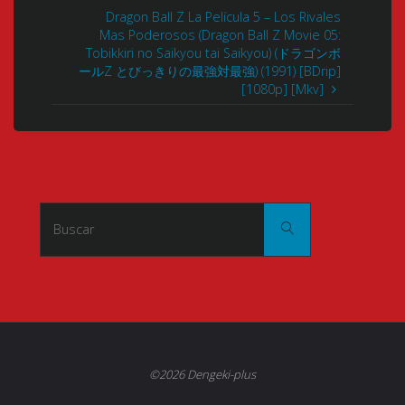
Dragon Ball Z La Película 5 – Los Rivales
Mas Poderosos (Dragon Ball Z Movie 05:
Tobikkiri no Saikyou tai Saikyou) (ドラゴンボ
ールZ とびっきりの最強対最強) (1991) [BDrip]
[1080p] [Mkv]
Buscar:
Buscar
©2026 Dengeki-plus