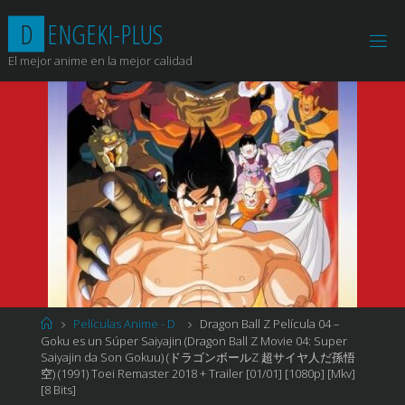
Saltar
D
E
N
G
E
K
I
-
P
L
U
S
al
contenido
El mejor anime en la mejor calidad
Página
Películas Anime - D
Dragon Ball Z Película 04 –
de
Goku es un Súper Saiyajin (Dragon Ball Z Movie 04: Super
Inicio
Saiyajin da Son Gokuu) (ドラゴンボールZ 超サイヤ人だ孫悟
空) (1991) Toei Remaster 2018 + Trailer [01/01] [1080p] [Mkv]
[8 Bits]