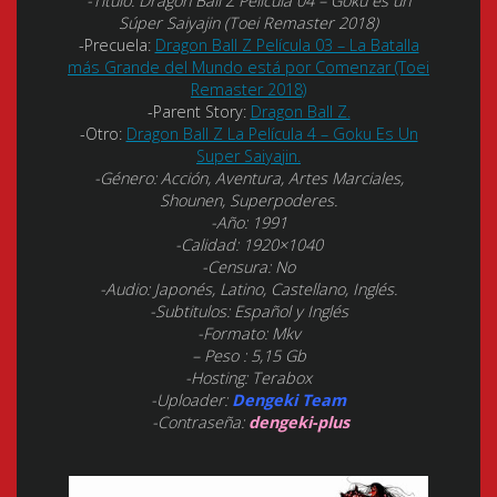
-Título: Dragon Ball Z Película 04 – Goku es un
Súper Saiyajin (Toei Remaster 2018)
-Precuela:
Dragon Ball Z Película 03 – La Batalla
más Grande del Mundo está por Comenzar (Toei
Remaster 2018)
-Parent Story:
Dragon Ball Z.
-Otro:
Dragon Ball Z La Película 4 – Goku Es Un
Super Saiyajin.
-Género: Acción, Aventura, Artes Marciales,
Shounen, Superpoderes.
-Año: 1991
-Calidad: 1920×1040
-Censura: No
-Audio: Japonés, Latino, Castellano, Inglés.
-Subtitulos: Español y Inglés
-Formato: Mkv
– Peso : 5,15 Gb
-Hosting: Terabox
-Uploader:
Dengeki Team
-Contraseña:
dengeki-plus