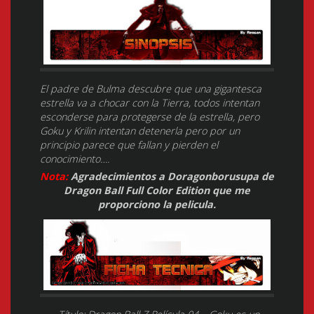
El padre de Bulma descubre que una gigantesca
estrella va a chocar con la Tierra, todos intentan
esconderse para protegerse de la estrella, pero
Goku y Krilin intentan detenerla pero por un
principio parece que fallan y pierden el
conocimiento….
Nota:
Agradecimientos a Doragonborusupa de
Dragon Ball Full Color Edition que me
proporciono la pelicula.