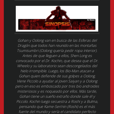
Gohan y Oolong van en busca de las Esferas del
Dragón que todos han reunido en las montañas
Tsumisumbri (Oolong quería pedir ropa interior).
Antes de que lleguen a ellos, Shen Long es
convocado por el Dr. Kochin, que desea que el Dr.
Wheelo y su laboratorio sean descongelados del
hielo irrompible. Luego, los Bio-Man atacan a
Gohan quien defiende de sus golpes a Oolong.
Viene Piccolo a ayudar al joven Saiyan y a Oolong
pero en eso es emboscado por tres bio androides
misteriosos y es noqueado por ellos. Más tarde,
Gohan tiene un sueño extraño donde sale él y
Piccolo. Kochin luego secuestra a Roshi y a Bulma,
pensando que Kame-Sen’nin (Roshi) es el más
fuerte del mundo y sería el candidato perfecto