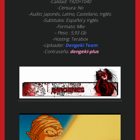
-Calidad: 1920×1040
-Censura: No
-Audio: Japonés, Latino, Castellano, Inglés.
-Subtitulos: Español y Inglés
-Formato: Mkv
– Peso : 5,93 Gb
-Hosting: Terabox
-Uploader:
Dengeki Team
-Contraseña:
dengeki-plus