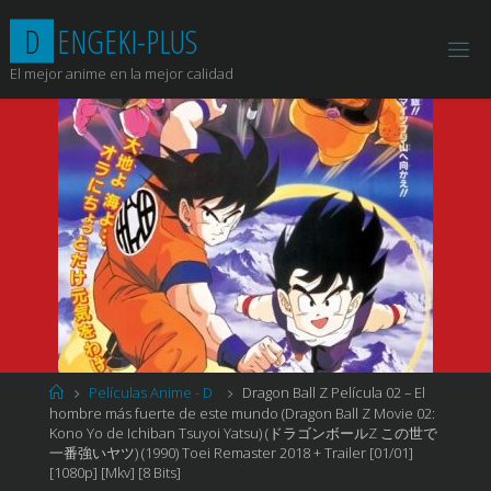
Saltar
D
E
N
G
E
K
I
-
P
L
U
S
al
contenido
El mejor anime en la mejor calidad
Página
Películas Anime - D
Dragon Ball Z Película 02 – El
de
hombre más fuerte de este mundo (Dragon Ball Z Movie 02:
Inicio
Kono Yo de Ichiban Tsuyoi Yatsu) (ドラゴンボールZ この世で
一番強いヤツ) (1990) Toei Remaster 2018 + Trailer [01/01]
[1080p] [Mkv] [8 Bits]