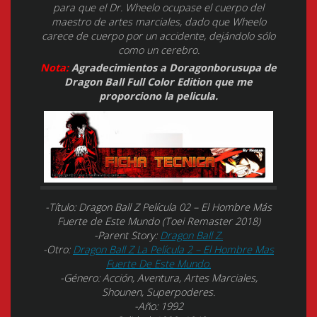
para que el Dr. Wheelo ocupase el cuerpo del
maestro de artes marciales, dado que Wheelo
carece de cuerpo por un accidente, dejándolo sólo
como un cerebro.
Nota:
Agradecimientos a Doragonborusupa de
Dragon Ball Full Color Edition que me
proporciono la pelicula.
-Título: Dragon Ball Z Película 02 – El Hombre Más
Fuerte de Este Mundo (Toei Remaster 2018)
-Parent Story:
Dragon Ball Z.
-Otro:
Dragon Ball Z La Película 2 – El Hombre Mas
Fuerte De Este Mundo.
-Género: Acción, Aventura, Artes Marciales,
Shounen, Superpoderes.
-Año: 1992