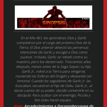
En el Año 461, los aprendices Dios y Garlic
compitieron por el cargo del próximo Dios de la
Tierra. El Dios anterior detectó las perversas
intenciones de Garlic y escogió a Dios como
sucesor. Irritado, Garlic se rebeló contra su
maestro, pero fue desterrado. Trescientos años
después, meses antes de la Saga Saiyan, su hijo,
Garlic Jr., volvió a la Tierra para vengarse,
reuniendo las Esferas del Dragón y deseando ser
inmortal. Cuando los seguidores de Garlic Jr. las
buscaban, secuestran al hijo de Goku. Garlic Jr., al
darse cuenta de su poder, decide convertirle en su
discípulo. Para acabar con el enemigo, Piccolo y
Son Goku hacen equipo…
Nota:
Agradecimientos a Doragonborusupa de