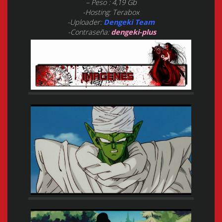
– Peso : 4,19 Gb
-Hosting: Terabox
-Uploader:
Dengeki Team
-Contraseña:
dengeki-plus