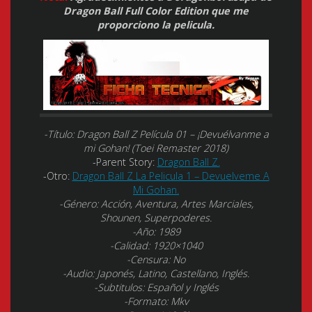
Dragon Ball Full Color Edition que me
proporciono la pelicula.
-Título: Dragon Ball Z Película 01 – ¡Devuélvanme a
mi Gohan! (Toei Remaster 2018)
-Parent Story:
Dragon Ball Z.
-Otro:
Dragon Ball Z La Pelicula 1 – Devuelveme A
Mi Gohan.
-Género: Acción, Aventura, Artes Marciales,
Shounen, Superpoderes.
-Año: 1989
-Calidad: 1920×1040
-Censura: No
-Audio: Japonés, Latino, Castellano, Inglés.
-Subtitulos: Español y Inglés
-Formato: Mkv