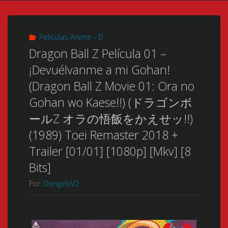
Películas Anime - D
Dragon Ball Z Película 01 –
¡Devuélvanme a mi Gohan!
(Dragon Ball Z Movie 01: Ora no
Gohan wo Kaese!!) (ドラゴンボ
ールZ オラの悟飯をかえせッ!!)
(1989) Toei Remaster 2018 +
Trailer [01/01] [1080p] [Mkv] [8
Bits]
Por
DengekiV2