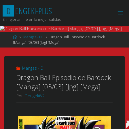
Saltar
D
E
N
G
E
K
I
-
P
L
U
S
al
contenido
El mejor anime en la mejor calidad
Página
Mangas - D
Dragon Ball Episodio de Bardock
de
[Manga] [03/03] [Jpg] [Mega]
Inicio
Mangas - D
Dragon Ball Episodio de Bardock
[Manga] [03/03] [Jpg] [Mega]
Por
DengekiV2