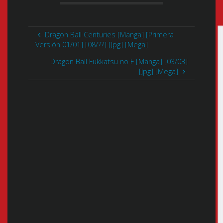
Dragon Ball Centuries [Manga] [Primera
Versión 01/01] [08/??] [Jpg] [Mega]
Dragon Ball Fukkatsu no F [Manga] [03/03]
[Jpg] [Mega]