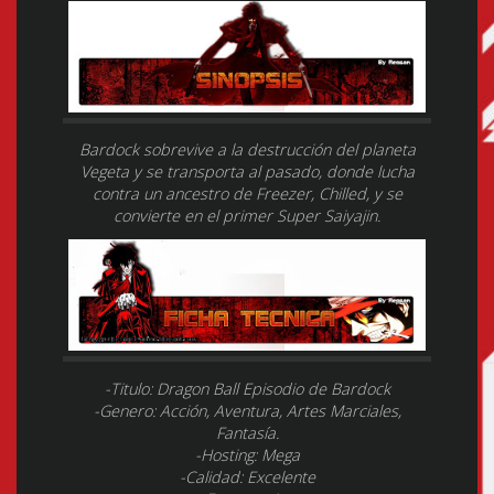
Bardock sobrevive a la destrucción del planeta
Vegeta y se transporta al pasado, donde lucha
contra un ancestro de Freezer, Chilled, y se
convierte en el primer Super Saiyajin.
-Titulo: Dragon Ball Episodio de Bardock
-Genero: Acción, Aventura, Artes Marciales,
Fantasía.
-Hosting: Mega
-Calidad: Excelente