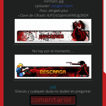
-Formato: jpg
-Uploader:
Dengeki Team
-Pass: dengeki-plus
–
Clave de Cifrado: !lLRTyV2qbmzkFNfUlgZMZA
No hay por el momento…..
Link
Gracias y cualquier duda no duden en preguntar.