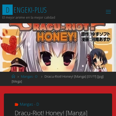
Saltar
D
E
N
G
E
K
I
-
P
L
U
S
al
contenido
El mejor anime en la mejor calidad
Página
Mangas - D
Dracu-Riot! Honey! [Manga] [01/??] [Jpg]
de
[Mega]
Inicio
Mangas - D
Dracu-Riot! Honey! [Manga]