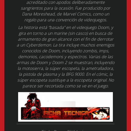
acreditado con apodos deliberadamente
sangrientos para la ocasión. Fue producido por
Dana Moreshead, de Marvel Comics, como un
regalo para una convención de videojuegos.
La historia está “basada” en el videojuego Doom, y
gira en torno a un marine (sin casco) en busca de
armamento de gran alcance con el fin de derrotar
a un Cyberdemon. La tira incluye muchos enemigos
conocidos de Doom, incluyendo zombis, imps,
demonios, cacodemons y espectros. Varias de las
armas de Doom y Doom 2 se muestran, incluyendo
la motosierra, la súper escopeta, la ametralladora,
la pistola de plasma y la BFG 9000. En el cómic, la
súper escopeta sustituye a la escopeta original. No
parece ser recortada como se ve en el juego.