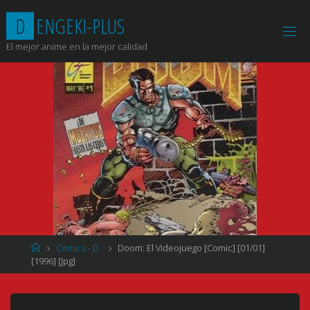
Saltar
D
E
N
G
E
K
I
-
P
L
U
S
al
contenido
El mejor anime en la mejor calidad
Página
Comics - D
Doom: El Videojuego [Comic] [01/01]
de
[1996] [Jpg]
Inicio