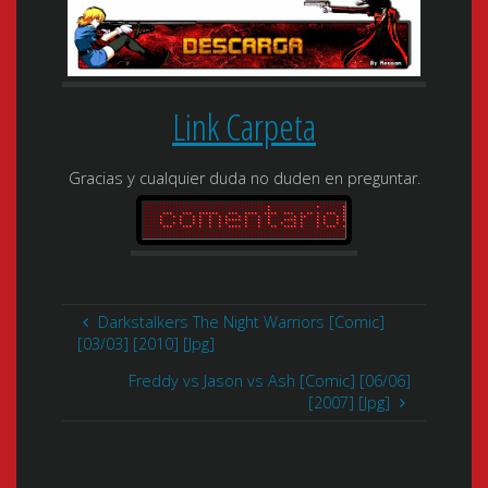
Link Carpeta
Gracias y cualquier duda no duden en preguntar.
Darkstalkers The Night Warriors [Comic]
[03/03] [2010] [Jpg]
Freddy vs Jason vs Ash [Comic] [06/06]
[2007] [Jpg]