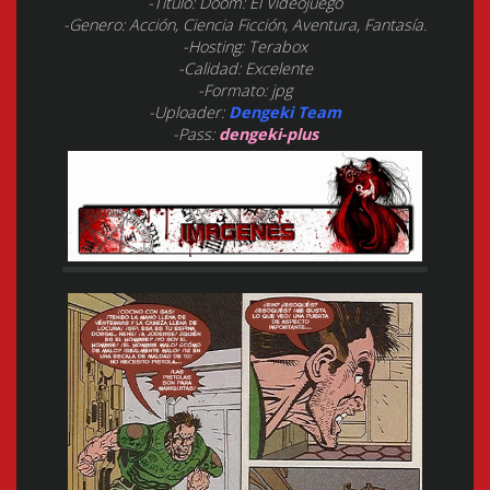
-Titulo: Doom: El Videojuego
-Genero: Acción, Ciencia Ficción, Aventura, Fantasía.
-Hosting: Terabox
-Calidad: Excelente
-Formato: jpg
-Uploader:
Dengeki Team
-Pass:
dengeki-plus