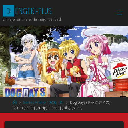
Saltar
D
E
N
G
E
K
I
-
P
L
U
S
al
contenido
El mejor anime en la mejor calidad
Página
Series Anime 1080p - D
Dog Days (ドッグデイズ)
de
(2011) [13/13] [BDrip] [1080p] [Mkv] [8 Bits]
Inicio