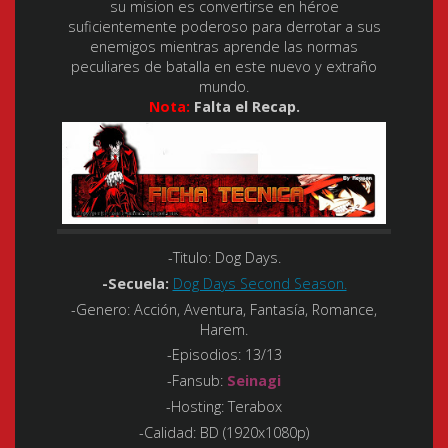
su mision es convertirse en héroe
suficientemente poderoso para derrotar a sus
enemigos mientras aprende las normas
peculiares de batalla en este nuevo y extraño
mundo.
Nota:
Falta el Recap.
-Titulo:
Dog Days.
-Secuela:
Dog Days Second Season.
-Genero:
Acción, Aventura, Fantasía, Romance,
Harem.
-Episodios:
13/13
-Fansub
:
Seinagi
-Hosting:
Terabox
-Calidad:
BD (1920x1080p)