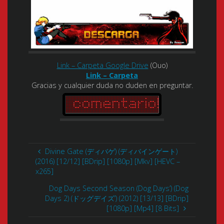
Link – Carpeta Google Drive
(Ouo)
Link – Carpeta
Gracias y cualquier duda no duden en preguntar.
Divine Gate (ディバゲ) (ディバインゲート)
(2016) [12/12] [BDrip] [1080p] [Mkv] [HEVC –
x265]
Dog Days Second Season (Dog Days’) (Dog
Days 2) (ドッグデイズ’) (2012) [13/13] [BDrip]
[1080p] [Mp4] [8 Bits]