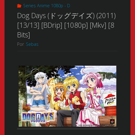
Series Anime 1080p - D
Dog Days (ドッグデイズ) (2011)
[13/13] [BDrip] [1080p] [Mkv] [8
Bits]
Por
Sebas