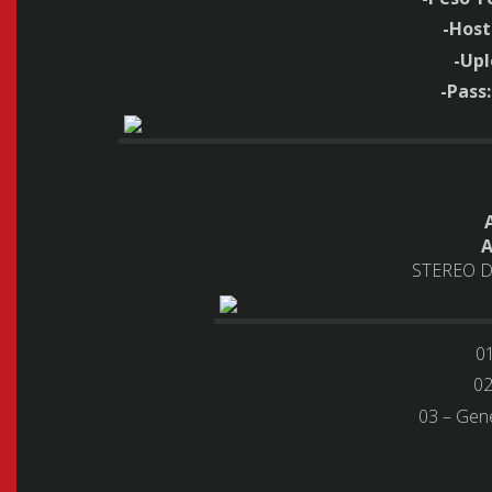
-Host
-Up
-Pass
A
STEREO 
0
02
03 – Gene