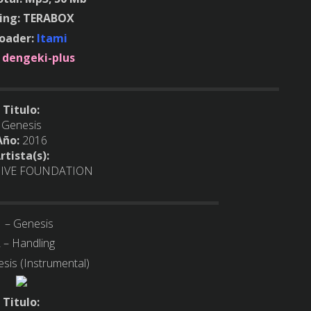
ing: TERABOX
loader:
Itami
:
dengeki-plus
Titulo:
Genesis
Año:
2016
rtista(s):
DIVE FOUNDATION
1 – Genesis
 – Handling
sis (Instrumental)
Titulo: