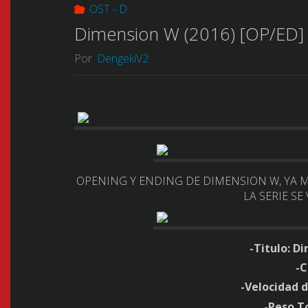
OST - D
Dimension W (2016) [OP/ED]
Por
DengekiV2
OPENING Y ENDING DE DIMENSION W, YA 
LA SERIE S
-Titulo:
Di
-C
-Velocidad d
-Peso T