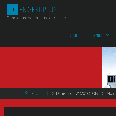
Saltar
D
E
N
G
E
K
I
-
P
L
U
S
al
contenido
El mejor anime en la mejor calidad
HOME
ANIME
Página
OST - D
Dimension W (2016) [OP/ED] [Mp3]
de
Inicio