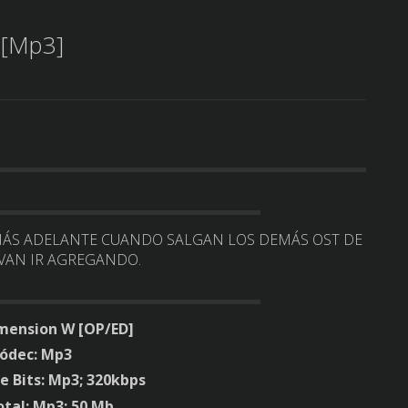
 [Mp3]
MÁS ADELANTE CUANDO SALGAN LOS DEMÁS OST DE
E VAN IR AGREGANDO.
mension W [OP/ED]
ódec: Mp3
e Bits: Mp3; 320kbps
otal: Mp3; 50 Mb