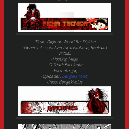
-Titulo: Digimon World Re: Digitize
-Genero: Acción, Aventura, Fantasía, Realidad
Virtual.
-Hosting: Mega
-Calidad: Excelente
-Formato: jpg
-Uploader:
Dengeki Team
-Pass: dengeki-plus