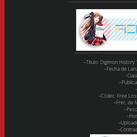
–Titulo
:
Digimon History 
–Fecha de Lan
–Clasi
–Public
–Códec
:
Free Los
–
Frec. de
–Peso
–Hos
–
Upload
–
Contra