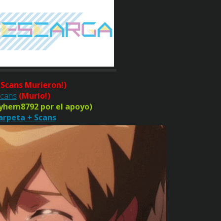
 Scans Murieron!)
Scans
(Murio!)
ayhem8792 por el apoyo)
arpeta + Scans