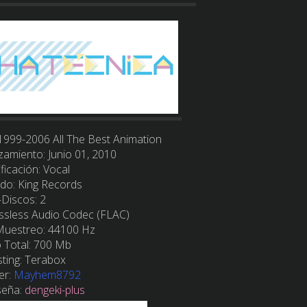
1999-2006 All The Best Animation
zamiento:
Junio 01, 2010
ficación:
Vocal
ado:
King Records
–
Discos
: 2
ssless Audio Codec (FLAC)
 Muestreo:
44100 Hz
 Total
:
700 Mb
ting
:
Terabox
er:
Mayhem8792
seña:
dengeki-plus