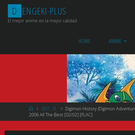
Saltar
D
E
N
G
E
K
I
-
P
L
U
S
al
contenido
El mejor anime en la mejor calidad
HOME
ANIME
Página
OST - D
Digimon History (Digimon Adven
de
2006 All The Best [02/02] [FLAC]
Inicio