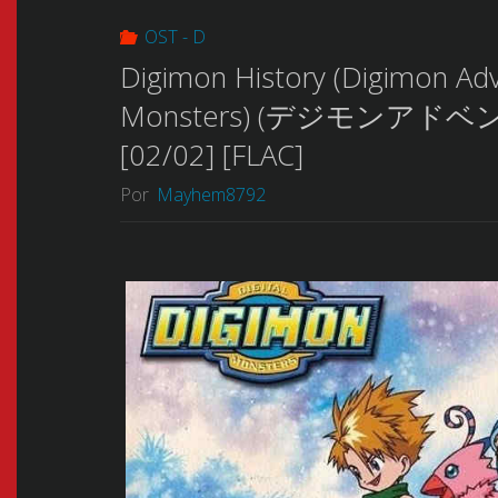
OST - D
Digimon History (Digimon Adve
Monsters) (デジモンアドベンチャー
[02/02] [FLAC]
Por
Mayhem8792