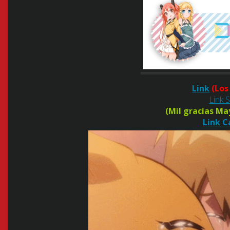
Link
(Los
Link 
(Mil gracias M
Link C