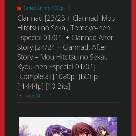
Series Anime 1080p - C
Clannad [23/23 + Clannad: Mou
Hitotsu no Sekai, Tomoyo-hen
Especial 01/01] + Clannad After
Story [24/24 + Clannad: After
Story – Mou Hitotsu no Sekai,
Kyou-hen Especial 01/01]
[Completa] [1080p] [BDrip]
[Hi444p] [10 Bits]
Por
virus04