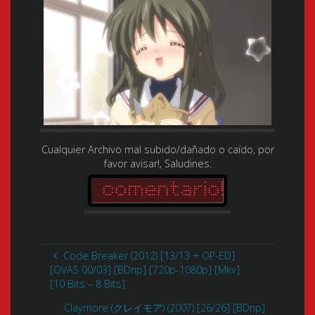
Cualquier Archivo mal subido/dañado o caído, por
favor avisar!, Saludines.
Code Breaker (2012) [13/13 + OP-ED]
[OVAS 00/03] [BDrip] [720p-1080p] [Mkv]
[10 Bits – 8 Bits]
Claymore (クレイモア) (2007) [26/26] [BDrip]