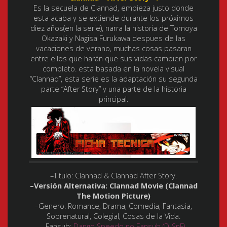
Es la secuela de Clannad, empieza justo donde
esta acaba y se extiende durante los próximos
diez años(en la serie), narra la historia de Tomoya
Okazaki y Nagisa Furukawa despues de las
vacaciones de verano, muchas cosas pasaran
entre ellos que harán que sus vidas cambien por
completo. esta basada en la novela visual
“Clannad”, esta serie es la adaptación su segunda
parte “After Story” y una parte de la historia
principal.
–Titulo: Clannad & Clannad After Story.
–Versión Alternativa: Clannad Movie (Clannad
The Motion Picture)
–Genero:
Romance, Drama, Comedia, Fantasia,
Sobrenatural, Colegial, Cosas de la Vida.
–Fansub:
Dango Speedo no Fansub (D-SnF)