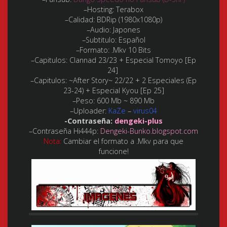
–Hosting:
Terabox
–Calidad:
BDRip (1980x1080p)
–Audio:
Japones
–Subtitulo:
Español
–Formato:
.Mkv 10 Bits
–
Capitulos: Clannad 23/23 + Especial Tomoyo [Ep
24]
–Capitulos: ~After Story~ 22/22 + 2 Especiales (Ep
23-24) + Especial Kyou [Ep 25]
–Peso: 600 Mb ~ 890 Mb
–Uploader:
KaZe
–
virus04
-Contraseña:
dengeki-plus
–Contraseña Hi444p:
Dengeki-Bunko.blogspot.com
Nota:
Cambiar el formato a .Mkv para que
funcione!