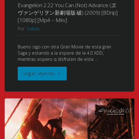
ァ
Evangelion 2.22 You Can (Not) Advance (ヱ
ヴァンゲリヲン新劇場版:破) (2009) [BDrip]
ン
[1080p] [Mp4 – Mkv]
Por
Sebas
ゲ
リ
Bueno sigo con otra Gran Movie de esta gran
Saga y estando a la espere de la 4.0 XDD,
ヲ
mientras espero q disfruten de esta …
ン
"Evangelion
Seguir Leyendo
新
2.22
劇
You
場
Can
版:Q)
(Not)
(2012)