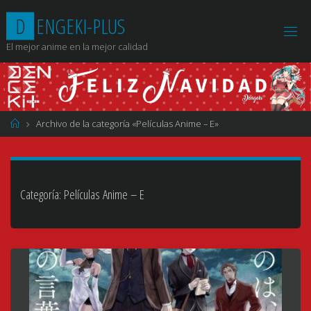
Saltar
D
E
N
G
E
K
I
-
P
L
U
S
al
contenido
El mejor anime en la mejor calidad
Página
Archivo de la categoría «Películas Anime – E»
de
Inicio
Categoría:
Películas Anime – E