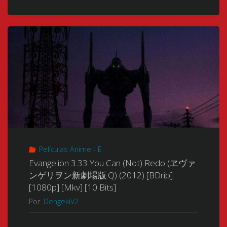
Of
The
Corpses
(Shisha
no
Teikoku)
(屍
Películas Anime - E
者
Evangelion 3.33 You Can (Not) Redo (ヱヴァ
ンゲリヲン新劇場版:Q) (2012) [BDrip]
の
[1080p] [Mkv] [10 Bits]
Por
DengekiV2
帝
国)