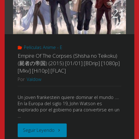
Películas Anime - E
Empire Of The Corpses (Shisha no Teikoku)
(屍者の帝国) (2015) [01/01] [BDrip] [1080p]
[Mkv] [Hi10p] [FLAC]
Por
Valdow
Un joven frankestein quiere dominar el mundo ….
En la Europa del siglo 19, John Watson es
explorado por el gobierno para convertirse en un
…
"Empire
Seguir Leyendo