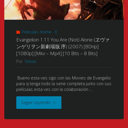
Advance
[BDrip]
(ヱ
[1080p]
ヴ
Películas Anime - E
[Mkv]
ァ
Evangelion 1.11 You Are (Not) Alone (ヱヴァ
ンゲリヲン新劇場版:序) (2007) [BDrip]
[10
ン
[1080p] [Mkv – Mp4] [10 Bits – 8 Bits]
Bits]"
Por
Sebas
ゲ
リ
Bueno esta ves sigo con las Movies de Evangelio
para q tenga todo la serie completa junto con sus
ヲ
películas esta ves con la colaboración …
ン
"Evangelion
Seguir Leyendo
新
1.11
劇
You