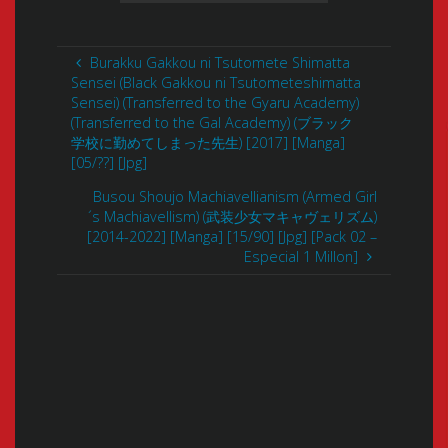
Burakku Gakkou ni Tsutomete Shimatta
Sensei (Black Gakkou ni Tsutometeshimatta
Sensei) (Transferred to the Gyaru Academy)
(Transferred to the Gal Academy) (ブラック
学校に勤めてしまった先生) [2017] [Manga]
[05/??] [Jpg]
Busou Shoujo Machiavellianism (Armed Girl
´s Machiavellism) (武装少女マキャヴェリズム)
[2014-2022] [Manga] [15/90] [Jpg] [Pack 02 –
Especial 1 Millon]