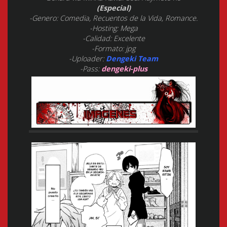
(Especial)
-Genero: Comedia, Recuentos de la Vida, Romance.
-Hosting: Mega
-Calidad: Excelente
-Formato: jpg
-Uploader:
Dengeki Team
-Pass:
dengeki-plus