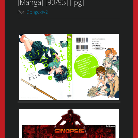
[Manga] [90/93] [Jpg]
Por
DengekiV2