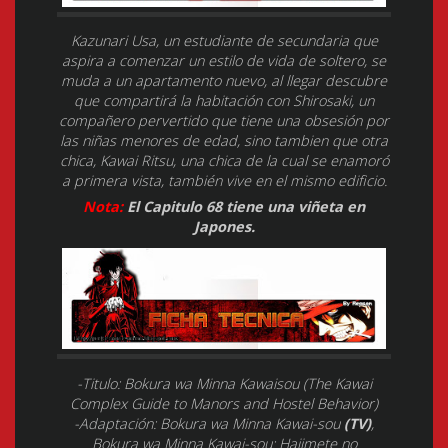
Kazunari Usa, un estudiante de secundaria que
aspira a comenzar un estilo de vida de soltero, se
muda a un apartamento nuevo, al llegar descubre
que compartirá la habitación con Shirosaki, un
compañero pervertido que tiene una obsesión por
las niñas menores de edad, sino tambien que otra
chica, Kawai Ritsu, una chica de la cual se enamoró
a primera vista, también vive en el mismo edificio.
Nota:
El Capitulo 68 tiene una viñeta en
Japones.
-Titulo: Bokura wa Minna Kawaisou (The Kawai
Complex Guide to Manors and Hostel Behavior)
-Adaptación: Bokura wa Minna Kawai-sou
(TV)
,
Bokura wa Minna Kawai-sou: Hajimete no