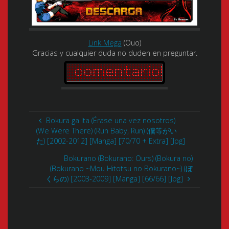
Link Mega
(Ouo)
Gracias y cualquier duda no duden en preguntar.
Bokura ga Ita (Érase una vez nosotros)
(We Were There) (Run Baby, Run) (僕等がい
た) [2002-2012] [Manga] [70/70 + Extra] [Jpg]
Bokurano (Bokurano: Ours) (Bokura no)
(Bokurano ~Mou Hitotsu no Bokurano~) (ぼ
くらの) [2003-2009] [Manga] [66/66] [Jpg]