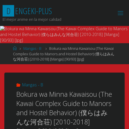
Saltar
D
E
N
G
E
K
I
-
P
L
U
S
al
contenido
El mejor anime en la mejor calidad
Página
Mangas - B
Bokura wa Minna Kawaisou (The Kawai
de
Complex Guide to Manors and Hostel Behavior) (僕らはみん
Inicio
な河合荘) [2010-2018] [Manga] [90/93] [Jpg]
Mangas - B
Bokura wa Minna Kawaisou (The
Kawai Complex Guide to Manors
and Hostel Behavior) (僕らはみ
んな河合荘) [2010-2018]