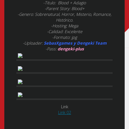
-Titulo: Blood + Adagio
-Parent Story: Blood+
-Genero: Sobrenatural, Horror, Misterio, Romance,
Histórico.
-Hosting: Mega
-Calidad: Excelente
-Formato: jpg
-Uploader:
SebasXgames y Dengeki Team
-Pass:
dengeki-plus
Link
Link 02