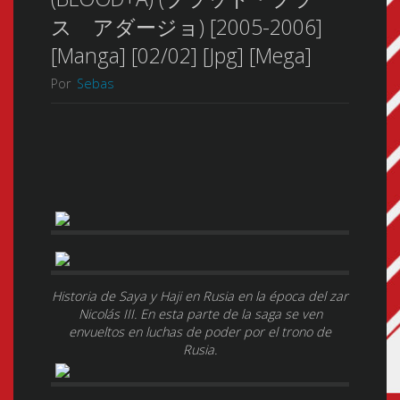
ス アダージョ) [2005-2006]
[Manga] [02/02] [Jpg] [Mega]
Por
Sebas
Historia de Saya y Haji en Rusia en la época del zar
Nicolás III. En esta parte de la saga se ven
envueltos en luchas de poder por el trono de
Rusia.