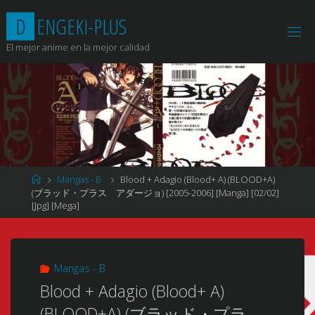
Saltar
D
E
N
G
E
K
I
-
P
L
U
S
al
contenido
El mejor anime en la mejor calidad
Página
Mangas - B
Blood + Adagio (Blood+ A) (BLOOD+A)
de
(ブラッド・プラス アダージョ) [2005-2006] [Manga] [02/02]
Inicio
[Jpg] [Mega]
Mangas - B
Blood + Adagio (Blood+ A)
(BLOOD+A) (ブラッド・プラ