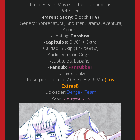
–
Titulo:
Bleach Movie 2: The DiamondDust
Rebellion
-Parent Story:
Bleach
(TV)
-Genero:
Sobrenatural, Shounen, Drama, Aventura,
Acción.
-Hosting:
Terabox
-Capitulos:
01/01 + Extra
-Calidad:
BDRip (1272x688p)
-Audio
: Versión Original
-Subtitulos:
Español
-Fansub:
Fansubber
-Formato:
.mkv
-Peso por Capitulo:
2.66 Gb + 256 Mb
(Los
Extras!)
-Uploader:
Dengeki Team
-Pass:
dengeki-plus