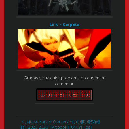
Link – Carpeta
Gracias y cualquier problema no duden en
comentar.
Jujutsu Kaisen (Sorcery Fight) (JJK) (呪術廻
戦) [2020-2026] [Artbook] [04/¿?] [Jpg]