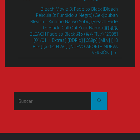
Bleach Movie 3: Fade to Black (Bleach
Película 3: Fundido a Negro) (Gekijouban
Bleach – Kimi no Na wo Yobu) (Bleach Fade
to Black: Call Out Your Name) (劇場版
BLEACH Fade to Black 君の名を呼ぶ) [2008]
[01/01 + Extras] [BDRip] [688p] [Mkv] [10
Bits] [x264 FLAC] [NUEVO APORTE-NUEVA
VERSIÓN!]
Buscar:
Buscar