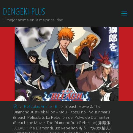
Saltar
DENGEKI-PLUS
al
contenido
El mejor anime en la mejor calidad
Página
Películas Anime - B
Bleach Movie 2: The
de
DiamondDust Rebellion – Mou Hitotsu no Hyourinmaru
Inicio
(Bleach Película 2: La Rebelión del Polvo de Diamante)
(Bleach the Movie: The DiamondDust Rebellion) (劇場版
BLEACH The DiamondDust Rebellion もう一つの氷輪丸)