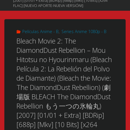
[2007] [01/01 + Extra] [BDRip] [688p] [Mkv] [10 Bits] [x264
FLAC] [NUEVO APORTE-NUEVA VERSIÓN!]
Películas Anime - B
,
Series Anime 1080p - B
Bleach Movie 2: The
DiamondDust Rebellion – Mou
Hitotsu no Hyourinmaru (Bleach
Película 2: La Rebelión del Polvo
de Diamante) (Bleach the Movie:
The DiamondDust Rebellion) (劇
場版 BLEACH The DiamondDust
Rebellion もう一つの氷輪丸)
[2007] [01/01 + Extra] [BDRip]
[688p] [Mkv] [10 Bits] [x264