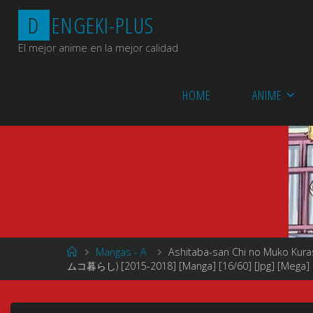
Saltar
D
E
N
G
E
K
I
-
P
L
U
S
al
contenido
El mejor anime en la mejor calidad
HOME
ANIME
Página
Mangas - A
Ashitaba-san Chi no Muko Kur
de
ムコ暮らし) [2015-2018] [Manga] [16/60] [Jpg] [Mega]
Inicio