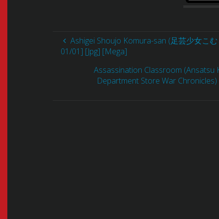
Ashigei Shoujo Komura-san (足芸少女こむらさ
01/01] [Jpg] [Mega]
Assassination Classroom (Ansatsu 
Department Store War Chronicles)