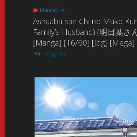
Mangas - A
Ashitaba-san Chi no Muko Kura
Family’s Husband) (明日
[Manga] [16/60] [Jpg] [Mega]
Por
DengekiV2