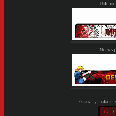
-Uploader
No hay p
Gracias y cualquier