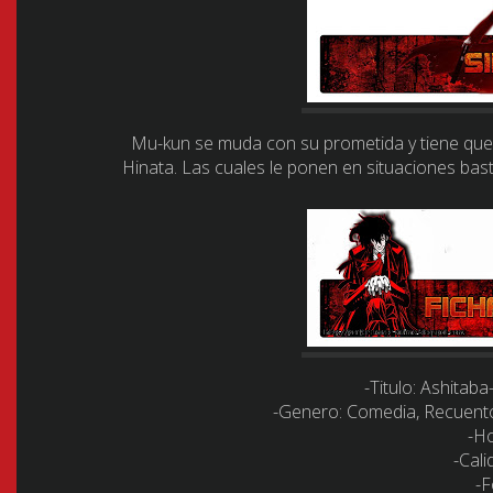
Mu-kun se muda con su prometida y tiene que c
Hinata. Las cuales le ponen en situaciones ba
-Titulo:
Ashitaba-
-Genero:
Comedia, Recuentos
-Ho
-Cali
-F