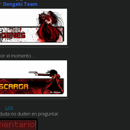
:
Dengeki Team
or el momento…..
Link
 duda no duden en preguntar.