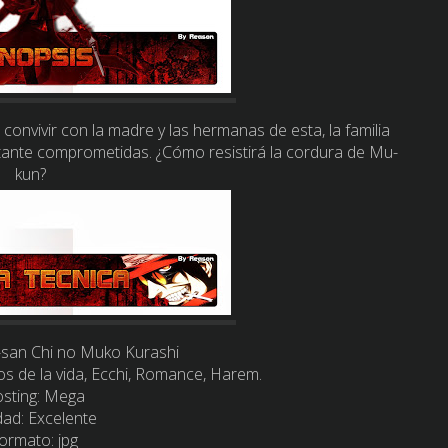
onvivir con la madre y las hermanas de esta, la familia
stante comprometidas. ¿Cómo resistirá la cordura de Mu-
kun?
san Chi no Muko Kurashi
 de la vida, Ecchi, Romance, Harem.
sting:
Mega
dad:
Excelente
ormato:
jpg