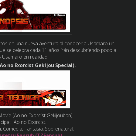
ltos en una nueva aventura al conocer a Usamaro un
 que se celebra cada 11 años irán descubriendo poco a
s Usamaro en realidad.
(Ao no Exorcist Gekijou Special).
 Movie (Ao no Exorcist Gekijouban)
ncipal: Ao no Exorcist.
, Comedia, Fantasia, Sobrenatural.
ngetsu Fansub (TZFansub)