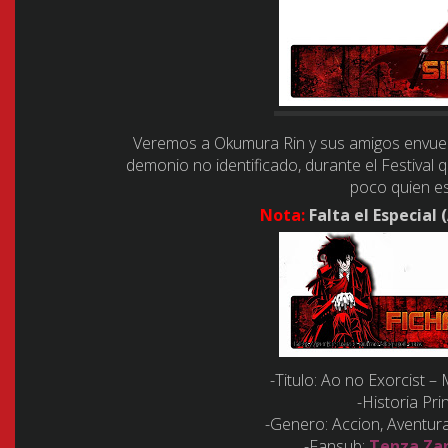
Veremos a Okumura Rin y sus amigos envue
demonio no identificado, durante el Festival
poco quien e
Nota:
Falta el Especial 
-Titulo: Ao no Exorcist –
-Historia Pri
-Genero: Accion, Aventura
-Fansub:
Tenza Za