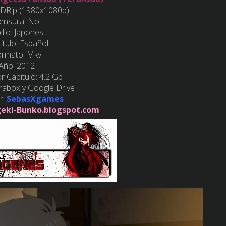
 BDRip (1980x1080p)
ensura: No
dio: Japones
itulo: Español
ormato: Mkv
-Año: 2012
r Capitulo: 4.2 Gb
erabox y Google Drive
r:
SebasXgames
eki-Bunko.blogspot.com