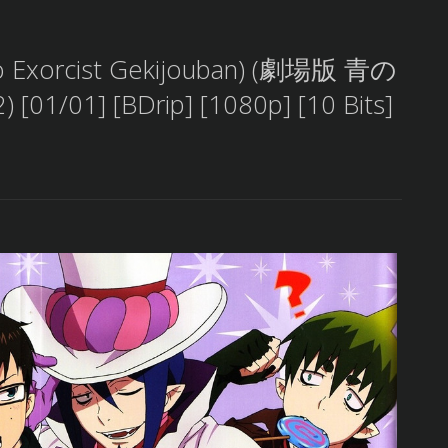
 no Exorcist Gekijouban) (劇場版 青の
1] [BDrip] [1080p] [10 Bits]