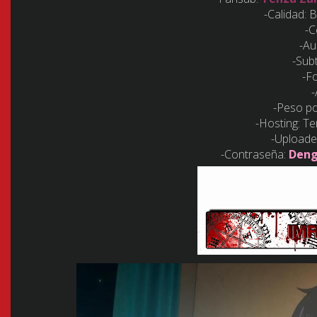
-Calidad:
-C
-Au
-Subt
-F
-Peso po
-Hosting: T
-Uploade
-Contraseña:
Deng