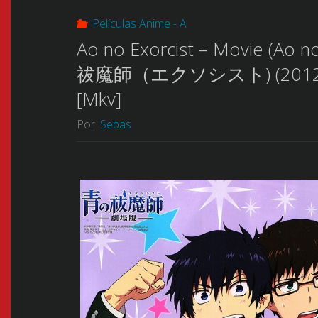
Películas Anime - A
Ao no Exorcist – Movie (Ao
祓魔師（エクソシスト) (2012) [01/0
[Mkv]
Por
Sebas