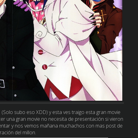
(Solo subo eso XDD) y esta ves traigo esta gran movie
r una gran movie no necesita de presentación si vieron
comentar y nos vemos mañana muchachos con mas post de
ración del millon.