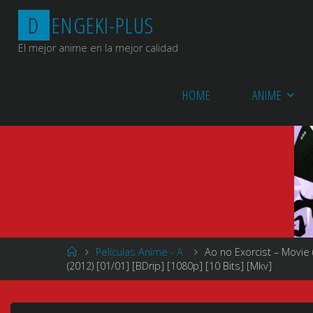
Saltar
D
E
N
G
E
K
I
-
P
L
U
S
al
contenido
El mejor anime en la mejor calidad
HOME
ANIME
Página
Películas Anime - A
Ao no Exorcist – Mo
de
(2012) [01/01] [BDrip] [1080p] [10 Bits] [Mkv]
Inicio