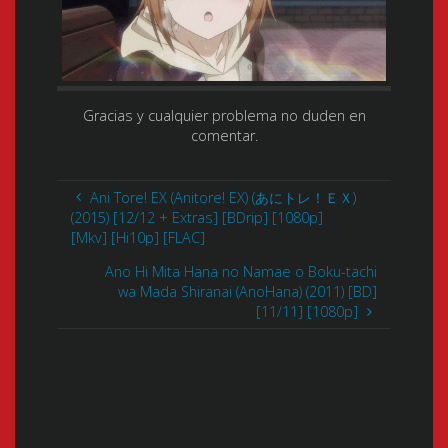
Gracias y cualquier problema no duden en
comentar.
Ani Tore! EX (Anitore! EX) (あにトレ！ＥＸ)
(2015) [12/12 + Extras] [BDrip] [1080p]
[Mkv] [Hi10p] [FLAC]
Ano Hi Mita Hana no Namae o Boku-tachi
wa Mada Shiranai (AnoHana) (2011) [BD]
[11/11] [1080p]