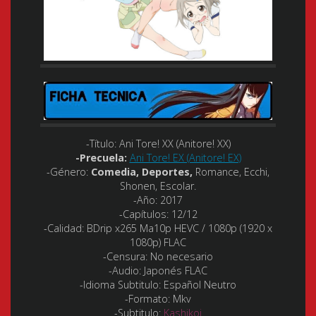
-Título:
Ani Tore! XX (Anitore! XX)
-Precuela:
Ani Tore! EX (Anitore! EX)
-Género:
Comedia, Deportes,
Romance, Ecchi,
Shonen, Escolar.
-Año:
2017
-Capítulos:
12/12
-Calidad:
BDrip x265 Ma10p HEVC / 1080p (1920 x
1080p) FLAC
-Censura: N
o necesario
-Audio:
Japonés FLAC
-Idioma Subtitulo:
Español Neutro
-Formato:
Mkv
-Subtitulo:
Kashikoi