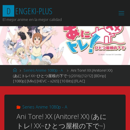
Saltar
D
E
N
G
E
K
I
-
P
L
U
S
al
contenido
El mejor anime en la mejor calidad
Página
Series Anime 1080p - A
Ani Tore! XX (Anitore! XX)
de
(あにトレ! XX~ひとつ屋根の下で~) (2016) [12/12] [BDrip]
Inicio
[1080p] [Mkv] [HEVC – x265] [10 Bits] [FLAC]
Series Anime 1080p - A
Ani Tore! XX (Anitore! XX) (あに
トレ! XX~ひとつ屋根の下で~)