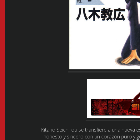
Kitano Seichirou se transfiere a una nueva 
honesto y sincero con un corazón puro y ge