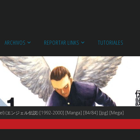
ARCHIVOS
REPORTAR LINKS
TUTORIALES
gel) (エンジェル伝説) [1992-2000] [Manga] [84/84] [Jpg] [Mega]