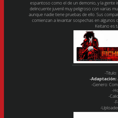
espantoso como el de un demonio, y la gente ins
delincuente juvenil muy peligroso con varias mu
aunque nadie tiene pruebas de ello. Sus compa
comienzan a levantar sospechas en algunos d
Keitano es 
-Titulo:
-Adaptación:
-Genero:
Come
-Ho
-Cali
-F
-Uploader