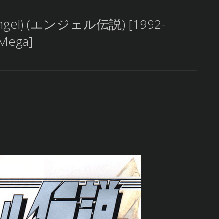
f Angel) (エンジェル伝説) [1992-
[Mega]