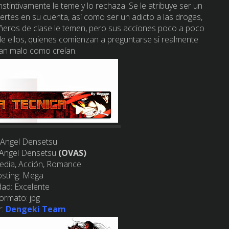
tintivamente le teme y lo rechaza. Se le atribuye ser un
ertes en su cuenta, así como ser un adicto a las drogas,
ñeros de clase le temen, pero sus acciones poco a poco
e ellos, quienes comienzan a preguntarse si realmente
tan malo como creían.
Angel Densetsu
Angel Densetsu
(OVAS)
dia, Acción, Romance.
sting:
Mega
dad:
Excelente
ormato:
jpg
:
Dengeki Team