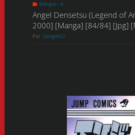
Mangas - A
Angel Densetsu (Legend o
2000] [Manga] [84/84] [Jpg] 
Por
DengekiV2