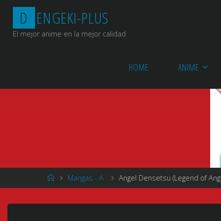
Saltar
D
E
N
G
E
K
I
-
P
L
U
S
al
contenido
El mejor anime en la mejor calidad
HOME
ANIME
Página
Mangas - A
Angel Densetsu (Legend of An
de
Inicio